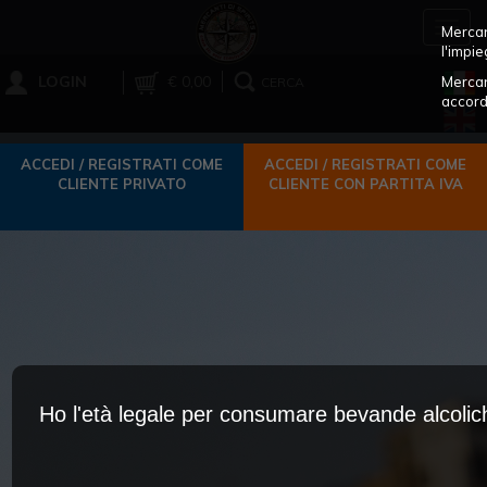
Toggl
Mercant
navig
l'impie
LOGIN
€ 0,00
Mercan
CERCA
accord
ACCEDI / REGISTRATI COME
ACCEDI / REGISTRATI COME
CLIENTE PRIVATO
CLIENTE CON PARTITA IVA
Ho l'età legale per consumare bevande alcoli