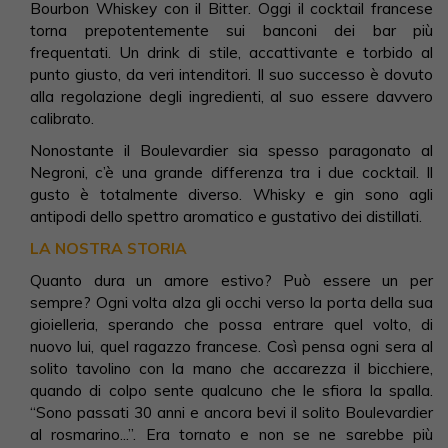
Bourbon Whiskey con il Bitter. Oggi il cocktail francese
torna prepotentemente sui banconi dei bar più
frequentati. Un drink di stile, accattivante e torbido al
punto giusto, da veri intenditori. Il suo successo è dovuto
alla regolazione degli ingredienti, al suo essere davvero
calibrato.
Nonostante il Boulevardier sia spesso paragonato al
Negroni, c’è una grande differenza tra i due cocktail. Il
gusto è totalmente diverso. Whisky e gin sono agli
antipodi dello spettro aromatico e gustativo dei distillati.
LA NOSTRA STORIA
Quanto dura un amore estivo? Può essere un per
sempre? Ogni volta alza gli occhi verso la porta della sua
gioielleria, sperando che possa entrare quel volto, di
nuovo lui, quel ragazzo francese. Così pensa ogni sera al
solito tavolino con la mano che accarezza il bicchiere,
quando di colpo sente qualcuno che le sfiora la spalla.
“Sono passati 30 anni e ancora bevi il solito Boulevardier
al rosmarino...”. Era tornato e non se ne sarebbe più