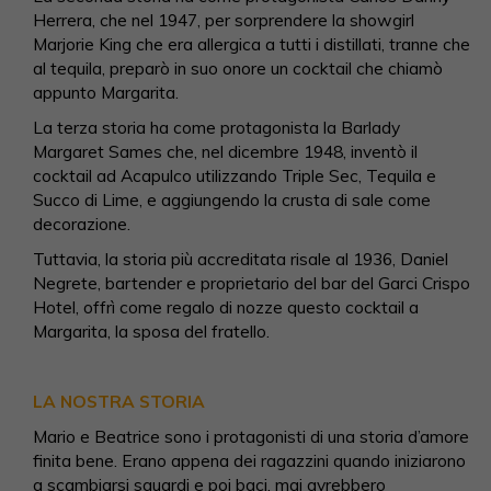
Herrera, che nel 1947, per sorprendere la showgirl
Marjorie King che era allergica a tutti i distillati, tranne che
al tequila, preparò in suo onore un cocktail che chiamò
appunto Margarita.
La terza storia ha come protagonista la Barlady
Margaret Sames che, nel dicembre 1948, inventò il
cocktail ad Acapulco utilizzando Triple Sec, Tequila e
Succo di Lime, e aggiungendo la crusta di sale come
decorazione.
Tuttavia, la storia più accreditata risale al 1936, Daniel
Negrete, bartender e proprietario del bar del Garci Crispo
Hotel, offrì come regalo di nozze questo cocktail a
Margarita, la sposa del fratello.
LA NOSTRA STORIA
Mario e Beatrice sono i protagonisti di una storia d’amore
finita bene. Erano appena dei ragazzini quando iniziarono
a scambiarsi sguardi e poi baci, mai avrebbero