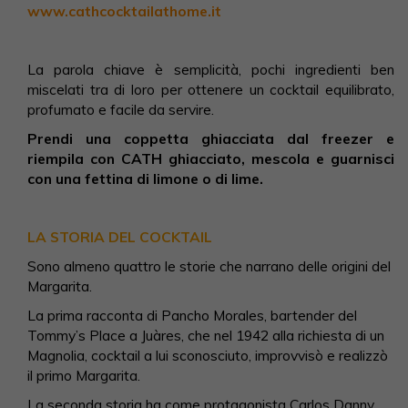
www.cathcocktailathome.it
La parola chiave è semplicità, pochi ingredienti ben
miscelati tra di loro per ottenere un cocktail equilibrato,
profumato e facile da servire.
Prendi una coppetta ghiacciata dal freezer e
riempila con CATH ghiacciato, mescola e guarnisci
con una fettina di limone o di lime.
LA STORIA DEL COCKTAIL
Sono almeno quattro le storie che narrano delle origini del
Margarita.
La prima racconta di Pancho Morales, bartender del
Tommy’s Place a Juàres, che nel 1942 alla richiesta di un
Magnolia, cocktail a lui sconosciuto, improvvisò e realizzò
il primo Margarita.
La seconda storia ha come protagonista Carlos Danny