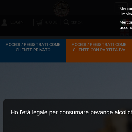
Toggl
Mercant
navig
l'impie
LOGIN
€ 0,00
Mercan
CERCA
accord
ACCEDI / REGISTRATI COME
ACCEDI / REGISTRATI COME
CLIENTE PRIVATO
CLIENTE CON PARTITA IVA
Ho l'età legale per consumare bevande alcoli