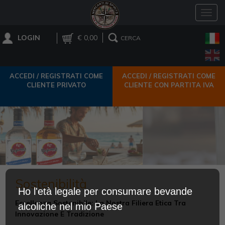
Toggl
navig
LOGIN
€ 0,00
CERCA
ACCEDI / REGISTRATI COME
ACCEDI / REGISTRATI COME
CLIENTE PRIVATO
CLIENTE CON PARTITA IVA
Sostenibilità
Ho l'età legale per consumare bevande
Eccellenza Sostenibile: La Nostra Filiera Etica Tra
alcoliche nel mio Paese
Innovazione E Tradizione