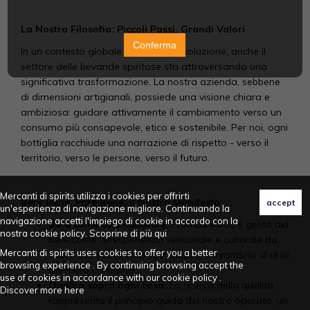
La Nostra Filosofia: Piccoli Passi, Grandi Valori
Conferma
In un contesto globale in continua evoluzione, anche il
settore delle bevande spiritose sta attraversando una
significativa trasformazione. La nostra azienda, sebbene
di dimensioni artigianali, possiede una visione chiara e
ambiziosa: guidare attivamente il cambiamento verso un
consumo più consapevole, etico e sostenibile. Per noi, ogni
bottiglia racchiude una narrazione di rispetto - verso il
territorio, verso le persone, verso il futuro.
Mercanti di spirits utilizza i cookies per offrirti
Bere Bene, Fare Bene: il Nostro Manifesto
un'esperienza di navigazione migliore. Continuando la
navigazione accetti l'impiego di cookie in accordo con la
Bere come atto culturale:
Promuoviamo il gesto del
nostra cookie policy. Scoprine di più
qui
bere come un'esperienza sensoriale e culturale da
Mercanti di spirits uses cookies to offer you a better
vivere con piena consapevolezza, elevandolo al di là
browsing experience . By continuing browsing accept the
del mero consumo.
use of cookies in accordance with our cookie policy .
Qualità sopra ogni cosa:
La ricerca della qualità
Discover more
here
rappresenta il principio guida del nostro operato, un