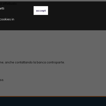
o effettuato.
etti
cookies in
zione, anche contattando la banca controparte.
ssa.