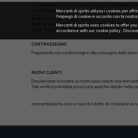
mercantidispirits.com spedisce la merce acquistata con bon
Le coordinate per effettuare il bonifico sono le seguenti:
Mercanti di spirits utilizza i cookies per of
l'impiego di cookie in accordo con la nostra
INTESTATO:
Mercanti di spirits s.r.l.
BANCA:
BANCA CREDITO POPOLARE DI TORRE DEL GR
Mercanti di spirits uses cookies to offer y
IBAN:
IT28J0514214901CC1616015527
accordance with our cookie policy . Disco
CONTRASSEGNO
Pagamento con contrassegno alla consegna della merce 
NUOVI CLIENTI
Desideriamo ricordare ai nostri nuovi clienti che mercant
Tale verifica potrebbe provocare qualche ritardo nella sp
mercantidispirits.com si riserva il diritto di richiedere ai 