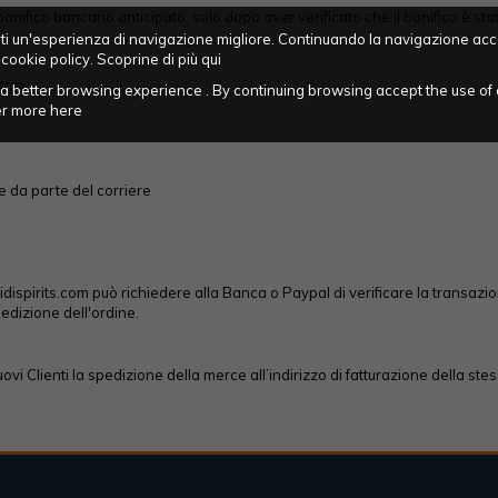
ifico bancario anticipato, solo dopo aver verificato che il bonifico è stat
frirti un'esperienza di navigazione migliore. Continuando la navigazione acc
 cookie policy. Scoprine di più
qui
ECO
ou a better browsing experience . By continuing browsing accept the use of 
ver more
here
da parte del corriere
idispirits.com può richiedere alla Banca o Paypal di verificare la transa
edizione dell'ordine.
nuovi Clienti la spedizione della merce all’indirizzo di fatturazione della ste