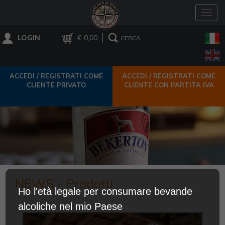
Toggl
navig
LOGIN
€ 0,00
CERCA
ACCEDI / REGISTRATI COME
ACCEDI / REGISTRATI COME
CLIENTE PRIVATO
CLIENTE CON PARTITA IVA
NEWS - Prodotti
Ho l'età legale per consumare bevande
alcoliche nel mio Paese