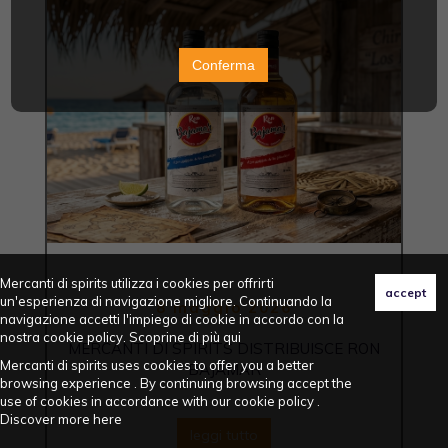
Conferma
Mercanti di spirits utilizza i cookies per offrirti
un'esperienza di navigazione migliore. Continuando la
8 maggio 2026
navigazione accetti l'impiego di cookie in accordo con la
nostra cookie policy. Scoprine di più
qui
MERCANTI DI SPIRITS DISTRIBUISCE RON
Mercanti di spirits uses cookies to offer you a better
BAJAMAR
browsing experience . By continuing browsing accept the
use of cookies in accordance with our cookie policy .
Discover more
here
leggi tutto