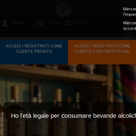
Toggl
Mercant
navig
l'impie
LOGIN
€ 0,00
Mercan
CERCA
accord
ACCEDI / REGISTRATI COME
ACCEDI / REGISTRATI COME
CLIENTE PRIVATO
CLIENTE CON PARTITA IVA
Ho l'età legale per consumare bevande alcoli