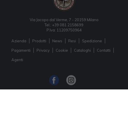
Via Jacopo dal Verme, 7 - 20159 Milano
Tel.: +39 081 2158699
P.Iva: 11209750964
Azienda
Prodotti
News
Resi
Spedizione
Pagamenti
Privacy
Cookie
Cataloghi
Contatti
Agenti