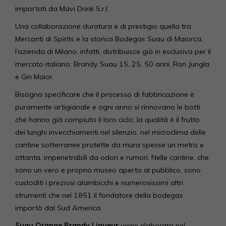
importati da Mavi Drink S.r.l.
Una collaborazione duratura e di prestigio quella tra
Mercanti di Spirits e la storica Bodegas Suau di Maiorca;
l’azienda di Milano, infatti, distribuisce già in esclusiva per il
mercato italiano: Brandy Suau 15, 25, 50 anni, Ron Jungla
e Gin Maior.
Bisogna specificare che il processo di fabbricazione è
puramente artigianale e ogni anno si rinnovano le botti
che hanno già compiuto il loro ciclo; la qualità è il frutto
dei lunghi invecchiamenti nel silenzio, nel microclima delle
cantine sotterranee protette da mura spesse un metro e
ottanta, impenetrabili da odori e rumori. Nelle cantine, che
sono un vero e proprio museo aperto al pubblico, sono
custoditi i preziosi alambicchi e numerosissimi altri
strumenti che nel 1851 il fondatore della bodegas
importò dal Sud America.
Suau Orange Brandy Liqueur
viene elaborato nel