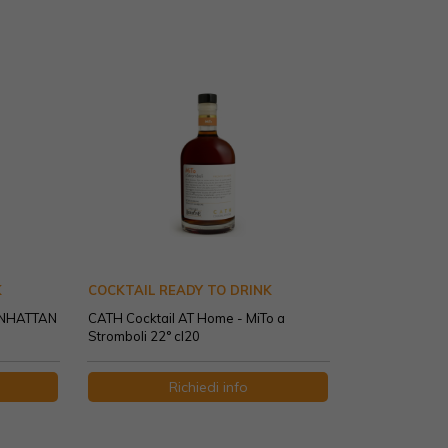
K
COCKTAIL READY TO DRINK
ANHATTAN
CATH Cocktail AT Home - MiTo a
Stromboli 22° cl20
Richiedi info