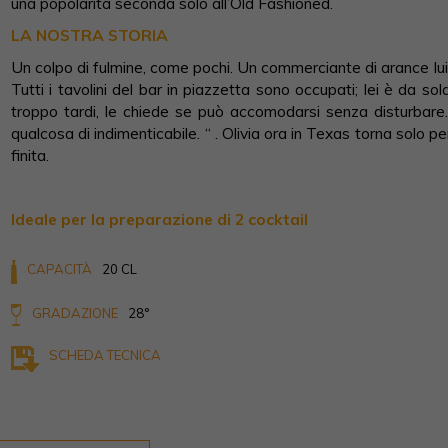
una popolarità seconda solo all’Old Fashioned.
LA NOSTRA STORIA
Un colpo di fulmine, come pochi. Un commerciante di arance lui, 
Tutti i tavolini del bar in piazzetta sono occupati; lei è da sola
troppo tardi, le chiede se può accomodarsi senza disturbare.
qualcosa di indimenticabile. “ . Olivia ora in Texas torna solo 
finita.
Ideale per la preparazione di 2 cocktail
CAPACITÀ
20 CL
GRADAZIONE
28°
SCHEDA TECNICA