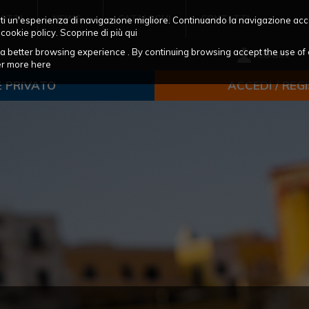
OTTI
NEWS
CATALOGHI
CONTATTI
frirti un'esperienza di navigazione migliore. Continuando la navigazione acc
 cookie policy. Scoprine di più
qui
ou a better browsing experience . By continuing browsing accept the use of 
LOGIN
ver more
here
E PRIVATO
ACCEDI / REG