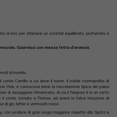
tra di loro per ottenere un cocktail equilibrato, profumato e
mescola. Guarnisci con mezza fetta d’arancia.
 bevuti al mondo.
 conte Camillo a cui deve il nome. Il nobile cosmopolita di
ew York, e conosceva bene la miscelazione tipica dei paesi
e di assaggiare l’Americano, di cui il Negroni è in un certo
 il conte, tornato a Firenze, ad avere la felice intuizione di
e di gin, bitter e vermouth rosso.
, con un’allure di gran lunga maggiore rispetto allo Spritz e