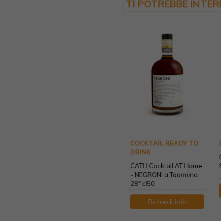
TI POTREBBE INTE
COCKTAIL READY TO
DRINK
CATH Cocktail AT Home
- NEGRONI a Taormina
28° cl50
Richiedi info