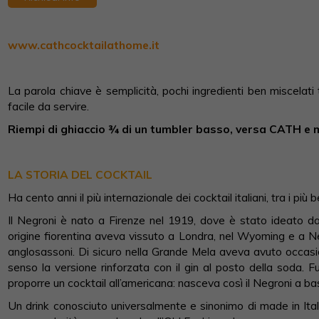
www.cathcocktailathome.it
La parola chiave è semplicità, pochi ingredienti ben miscelati 
facile da servire.
Riempi di ghiaccio ¾ di un tumbler basso, versa CATH e 
LA STORIA DEL COCKTAIL
Ha cento anni il più internazionale dei cocktail italiani, tra i più
Il Negroni è nato a Firenze nel 1919, dove è stato ideato dal
origine fiorentina aveva vissuto a Londra, nel Wyoming e a N
anglosassoni. Di sicuro nella Grande Mela aveva avuto occasion
senso la versione rinforzata con il gin al posto della soda. Fu
proporre un cocktail all’americana: nasceva così il Negroni a bas
Un drink conosciuto universalmente e sinonimo di made in Italy