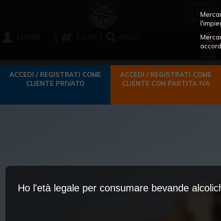
Toggl
Mercant
navig
l'impie
LOGIN
€ 0,00
Mercan
CERCA
accord
ACCEDI / REGISTRATI COME
ACCEDI / REGISTRATI COME
CLIENTE PRIVATO
CLIENTE CON PARTITA IVA
Ho l'età legale per consumare bevande alcoli