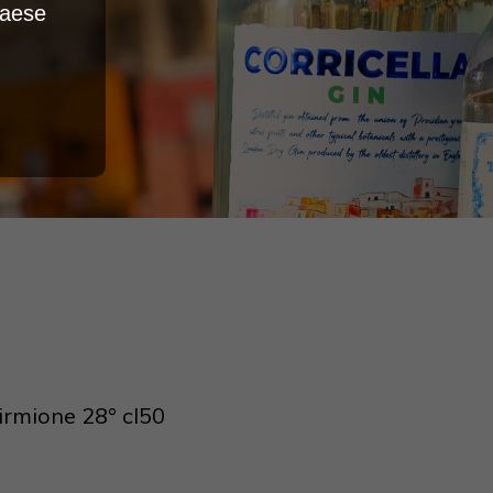
Paese
rmione 28° cl50