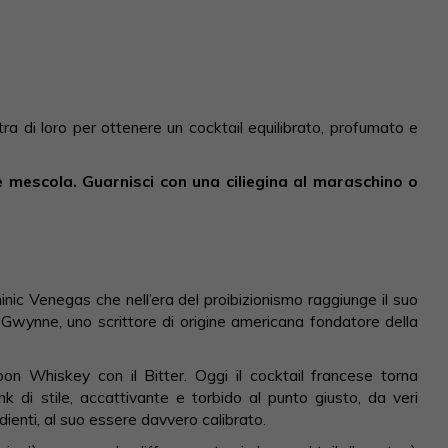
tra di loro per ottenere un cocktail equilibrato, profumato e
 mescola. Guarnisci con una ciliegina al maraschino o
inic Venegas che nell’era del proibizionismo raggiunge il suo
 Gwynne, uno scrittore di origine americana fondatore della
on Whiskey con il Bitter. Oggi il cocktail francese torna
k di stile, accattivante e torbido al punto giusto, da veri
edienti, al suo essere davvero calibrato.