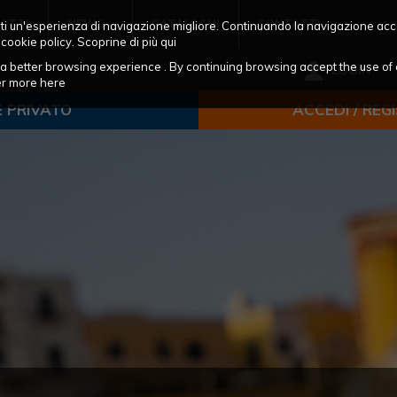
OTTI
NEWS
CATALOGHI
CONTATTI
frirti un'esperienza di navigazione migliore. Continuando la navigazione acc
 cookie policy. Scoprine di più
qui
ou a better browsing experience . By continuing browsing accept the use of 
LOGIN
ver more
here
E PRIVATO
ACCEDI / REG