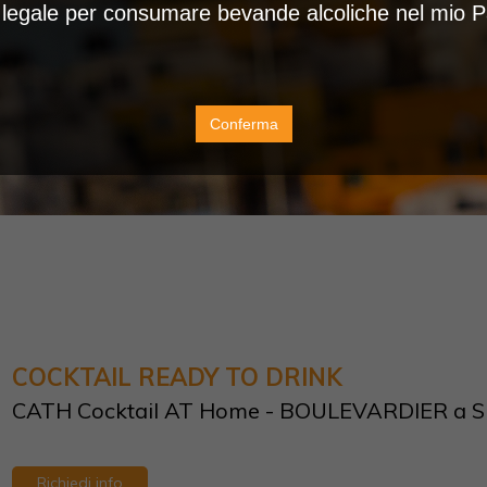
à legale per consumare bevande alcoliche nel mio 
Conferma
COCKTAIL READY TO DRINK
CATH Cocktail AT Home - BOULEVARDIER a Si
Richiedi info