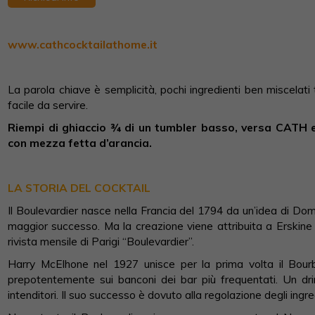
www.cathcocktailathome.it
La parola chiave è semplicità, pochi ingredienti ben miscelati 
facile da servire.
Riempi di ghiaccio ¾ di un tumbler basso, versa CATH e
con mezza fetta d’arancia.
LA STORIA DEL COCKTAIL
Il Boulevardier nasce nella Francia del 1794 da un’idea di Dom
maggior successo. Ma la creazione viene attribuita a Erskine
rivista mensile di Parigi “Boulevardier”.
Harry McElhone nel 1927 unisce per la prima volta il Bourb
prepotentemente sui banconi dei bar più frequentati. Un drin
intenditori. Il suo successo è dovuto alla regolazione degli ingr