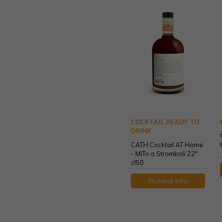
COCKTAIL READY TO
DRINK
CATH Cocktail AT Home
- MiTo a Stromboli 22°
cl50
Richiedi info