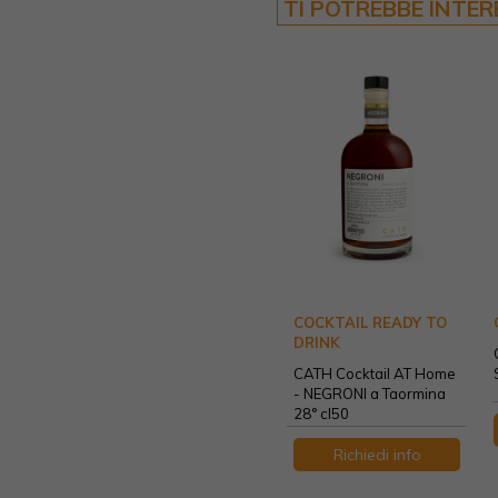
TI POTREBBE INTE
COCKTAIL READY TO
DRINK
CATH Cocktail AT Home
- NEGRONI a Taormina
28° cl50
Richiedi info