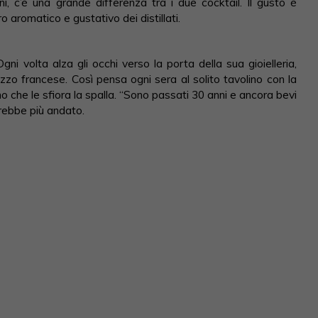
, c’è una grande differenza tra i due cocktail. Il gusto è
 aromatico e gustativo dei distillati.
volta alza gli occhi verso la porta della sua gioielleria,
zzo francese. Così pensa ogni sera al solito tavolino con la
 che le sfiora la spalla. “Sono passati 30 anni e ancora bevi
arebbe più andato.