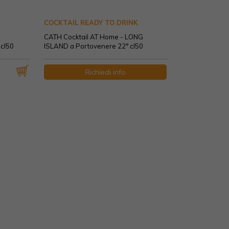
COCKTAIL READY TO DRINK
CATH Cocktail AT Home - LONG
cl50
ISLAND a Portovenere 22° cl50
Richiedi info