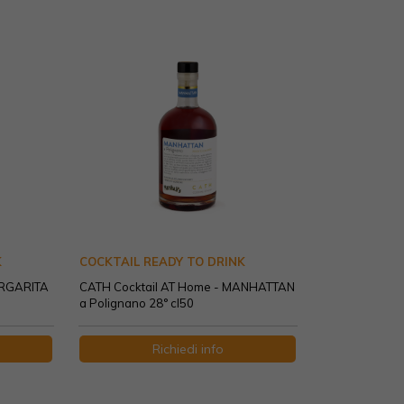
K
COCKTAIL READY TO DRINK
ARGARITA
CATH Cocktail AT Home - MANHATTAN
a Polignano 28° cl50
Richiedi info