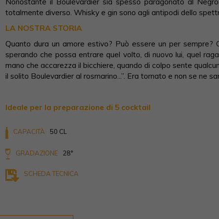
Nonostante il Boulevardier sia spesso paragonato al Negroni
totalmente diverso. Whisky e gin sono agli antipodi dello spettro
LA NOSTRA STORIA
Quanto dura un amore estivo? Può essere un per sempre? Ogni 
sperando che possa entrare quel volto, di nuovo lui, quel raga
mano che accarezza il bicchiere, quando di colpo sente qualcuno
il solito Boulevardier al rosmarino...”. Era tornato e non se ne s
Ideale per la preparazione di 5 cocktail
CAPACITÀ
50 CL
GRADAZIONE
28°
SCHEDA TECNICA