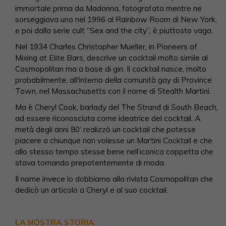
immortale prima da Madonna, fotografata mentre ne
sorseggiava uno nel 1996 al Rainbow Room di New York,
e poi dalla serie cult “Sex and the city”, è piuttosto vaga.
Nel 1934 Charles Christopher Mueller, in Pioneers of
Mixing at Elite Bars, descrive un cocktail molto simile al
Cosmopolitan ma a base di gin. Il cocktail nasce, molto
probabilmente, all'interno della comunità gay di Province
Town, nel Massachusetts con il nome di Stealth Martini.
Ma è Cheryl Cook, barlady del The Strand di South Beach,
ad essere riconosciuta come ideatrice del cocktail. A
metà degli anni 80’ realizzò un cocktail che potesse
piacere a chiunque non volesse un Martini Cocktail e che
allo stesso tempo stesse bene nell’iconica coppetta che
stava tornando prepotentemente di moda.
Il nome invece lo dobbiamo alla rivista Cosmopolitan che
dedicò un articolo a Cheryl e al suo cocktail.
LA NOSTRA STORIA