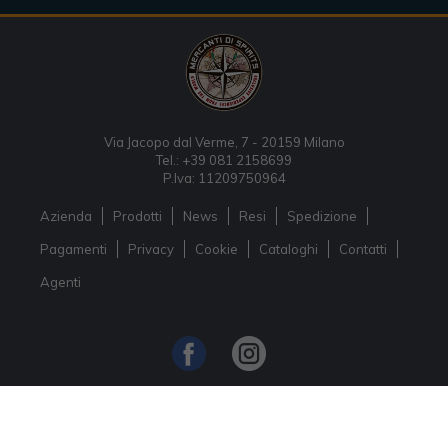
Via Jacopo dal Verme, 7 - 20159 Milano
Tel.: +39 081 2158699
P.Iva: 11209750964
Azienda
Prodotti
News
Resi
Spedizione
Pagamenti
Privacy
Cookie
Cataloghi
Contatti
Agenti