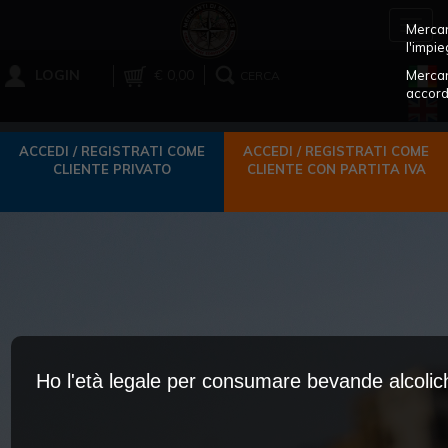
Toggl
Mercant
navig
l'impie
LOGIN
€ 0,00
Mercan
CERCA
accord
ACCEDI / REGISTRATI COME
ACCEDI / REGISTRATI COME
CLIENTE PRIVATO
CLIENTE CON PARTITA IVA
Ho l'età legale per consumare bevande alcoli