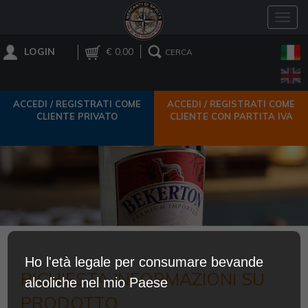
Toggl
navig
LOGIN
€ 0,00
CERCA
ACCEDI / REGISTRATI COME
ACCEDI / REGISTRATI COME
CLIENTE PRIVATO
CLIENTE CON PARTITA IVA
Ho l'età legale per consumare bevande
RICHIESTA INFORMAZIONI SU
alcoliche nel mio Paese
PRODOTTO