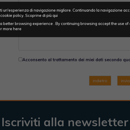
frirti un'esperienza di navigazione migliore. Continuando la navigazione acc
Messaggio
*
 cookie policy. Scoprine di più
qui
ou a better browsing experience . By continuing browsing accept the use of 
ver more
here
Acconsento al trattamento dei miei dati secondo q
indietro
invi
Iscriviti alla newsletter