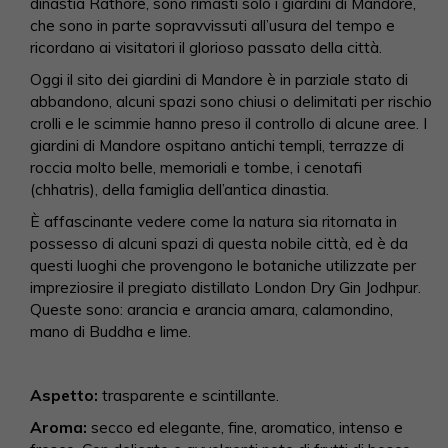
dinastia Rathore, sono rimasti solo i giardini di Mandore,
che sono in parte sopravvissuti all’usura del tempo e
ricordano ai visitatori il glorioso passato della città.
Oggi il sito dei giardini di Mandore è in parziale stato di
abbandono, alcuni spazi sono chiusi o delimitati per rischio
crolli e le scimmie hanno preso il controllo di alcune aree. I
giardini di Mandore ospitano antichi templi, terrazze di
roccia molto belle, memoriali e tombe, i cenotafi
(chhatris), della famiglia dell’antica dinastia.
È affascinante vedere come la natura sia ritornata in
possesso di alcuni spazi di questa nobile città, ed è da
questi luoghi che provengono le botaniche utilizzate per
impreziosire il pregiato distillato London Dry Gin Jodhpur.
Queste sono: arancia e arancia amara, calamondino,
mano di Buddha e lime.
Aspetto:
trasparente e scintillante.
Aroma:
secco ed elegante, fine, aromatico, intenso e