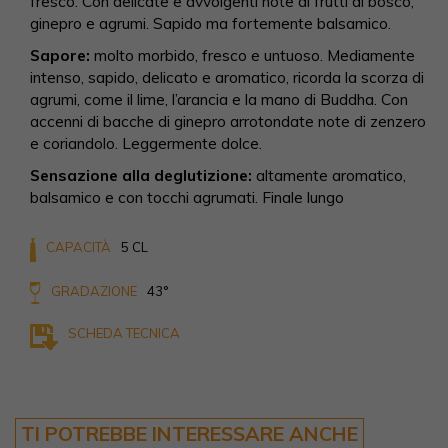
fresco. Con delicate e avvolgenti note di frutti di bosco,
ginepro e agrumi. Sapido ma fortemente balsamico.
Sapore:
molto morbido, fresco e untuoso. Mediamente
intenso, sapido, delicato e aromatico, ricorda la scorza di
agrumi, come il lime, l’arancia e la mano di Buddha. Con
accenni di bacche di ginepro arrotondate note di zenzero
e coriandolo. Leggermente dolce.
Sensazione alla deglutizione:
altamente aromatico,
balsamico e con tocchi agrumati. Finale lungo
CAPACITÀ
5 CL
GRADAZIONE
43°
SCHEDA TECNICA
TI POTREBBE INTERESSARE ANCHE