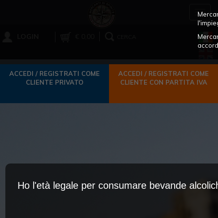
Toggl
Mercant
navig
l'impie
LOGIN
€ 0,00
Mercan
CERCA
accord
ACCEDI / REGISTRATI COME
ACCEDI / REGISTRATI COME
CLIENTE PRIVATO
CLIENTE CON PARTITA IVA
Ho l'età legale per consumare bevande alcoli