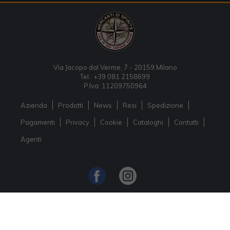
Via Jacopo dal Verme, 7 - 20159 Milano
Tel.: +39 081 2158699
P.Iva: 11209750964
Azienda
Prodotti
News
Resi
Spedizione
Pagamenti
Privacy
Cookie
Cataloghi
Contatti
Agenti