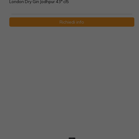
London Dry Gin Jodhpur 43° cl5
Richiedi info