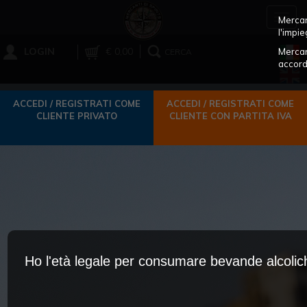
Toggl
Mercant
navig
l'impie
LOGIN
€ 0,00
Mercan
CERCA
accord
ACCEDI / REGISTRATI COME
ACCEDI / REGISTRATI COME
CLIENTE PRIVATO
CLIENTE CON PARTITA IVA
Ho l'età legale per consumare bevande alcoli