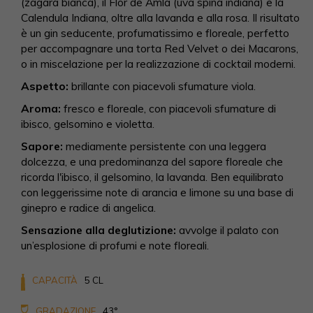
(zagara bianca), il Flor de Amla (uva spina indiana) e la
Calendula Indiana, oltre alla lavanda e alla rosa. Il risultato
è un gin seducente, profumatissimo e floreale, perfetto
per accompagnare una torta Red Velvet o dei Macarons,
o in miscelazione per la realizzazione di cocktail moderni.
Aspetto:
brillante con piacevoli sfumature viola.
Aroma:
fresco e floreale, con piacevoli sfumature di
ibisco, gelsomino e violetta.
Sapore:
mediamente persistente con una leggera
dolcezza, e una predominanza del sapore floreale che
ricorda l'ibisco, il gelsomino, la lavanda. Ben equilibrato
con leggerissime note di arancia e limone su una base di
ginepro e radice di angelica.
Sensazione alla deglutizione:
avvolge il palato con
un’esplosione di profumi e note floreali.
CAPACITÀ
5 CL
GRADAZIONE
43°