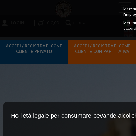
Toggl
Mercant
navig
l'impie
LOGIN
€ 0,00
Mercan
CERCA
accord
ACCEDI / REGISTRATI COME
ACCEDI / REGISTRATI COME
CLIENTE PRIVATO
CLIENTE CON PARTITA IVA
Ho l'età legale per consumare bevande alcoli