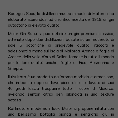
Bodegas Suau, la distilleria museo simbolo di Mallorca, ha
elaborato, ispirandosi ad un’antica ricetta del 1919, un gin
autoctono di elevata qualità.
Maior Gin Suau si può definire un gin premium classico,
ottenuto dopo due distillazioni basate su un macerato di
sole 5 botaniche di pregevole qualità, raccolti e
selezionati a mano sull’isola di Mallorca: Arance e foglie di
Arance della valle d’oro di Soller, famose in tutto il mondo
per le loro qualità uniche, foglie di Fico, Rosmarino e
Ginepro.
Il risultato è un prodotto dall’aroma morbido e armonioso,
che in bocca, dopo un lieve picco alcolico dovuto ai suoi
40 gradi, lascia trasparire tutto il cuore di Maiorca,
rivelando sentori citrici ben bilanciati in una texture
setosa.
Raffinato e moderno il look, Maior si propone infatti con
una bellissima bottiglia bianca e serigrafia glu in