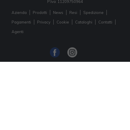
P.Iva: 11209750964
Azienda
Prodotti
News
Resi
Spedizione
Pagamenti
Privacy
Cookie
Cataloghi
Contatti
Agenti