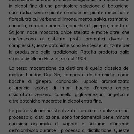
in alcool fine di una particolare selezione di botaniche,
quali radici, semi e piante aromatiche, piante medicinali e
floreali, tra cui verbena di limone, menta, salvia, rosmarino,
cannella, cumino, camomilla, bacche di ginepro, mosto di
St John, noce moscata, anice stellato e molte altre, che
conferiscono al distillato profili aromatici diversi e
complessi. Queste botaniche sono le stesse utilizzate per
la produzione della tradizionale Ratafia prodotta dalla
storica distilleria Russet, sin dal 1903.
La terza macerazione da distillare è quella classica dei
migliori London Dry Gin, composta da botaniche come
bacche di ginepro, coriandolo, luppolo aromatizzato
all'arancia, scorze di limoni, buccia d'arancia amara
disidratata, zenzero, cannella, gigli veneziani, angelica e
altre botaniche macerate in alcool extra fine.
Le pietre vulcaniche sterilizzate con cura e utilizzate nel
processo di distillazione, sono fondamentali per eliminare
qualsiasi accumulo di vapore e schiuma all'interno
dell'alambicco durante il processo di distillazione. Queste