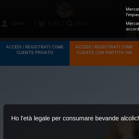
Toggl
Mercant
navig
l'impie
LOGIN
€ 0,00
Mercan
CERCA
accord
ACCEDI / REGISTRATI COME
ACCEDI / REGISTRATI COME
CLIENTE PRIVATO
CLIENTE CON PARTITA IVA
Ho l'età legale per consumare bevande alcoli