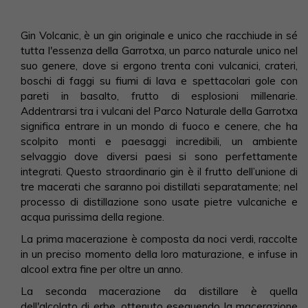
Gin Volcanic, è un gin originale e unico che racchiude in sé
tutta l'essenza della Garrotxa, un parco naturale unico nel
suo genere, dove si ergono trenta coni vulcanici, crateri,
boschi di faggi su fiumi di lava e spettacolari gole con
pareti in basalto, frutto di esplosioni millenarie.
Addentrarsi tra i vulcani del Parco Naturale della Garrotxa
significa entrare in un mondo di fuoco e cenere, che ha
scolpito monti e paesaggi incredibili, un ambiente
selvaggio dove diversi paesi si sono perfettamente
integrati. Questo straordinario gin è il frutto dell’unione di
tre macerati che saranno poi distillati separatamente; nel
processo di distillazione sono usate pietre vulcaniche e
acqua purissima della regione.
La prima macerazione è composta da noci verdi, raccolte
in un preciso momento della loro maturazione, e infuse in
alcool extra fine per oltre un anno.
La seconda macerazione da distillare è quella
dell'alcolato di erbe, ottenuto eseguendo la macerazione