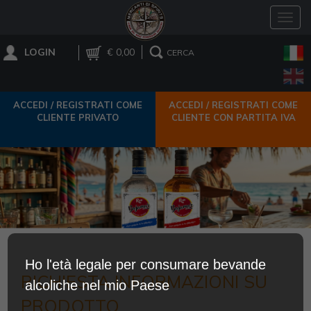
Toggl
navig
LOGIN
€ 0,00
CERCA
ACCEDI / REGISTRATI COME
ACCEDI / REGISTRATI COME
CLIENTE PRIVATO
CLIENTE CON PARTITA IVA
Ho l'età legale per consumare bevande
RICHIESTA INFORMAZIONI SU
alcoliche nel mio Paese
PRODOTTO