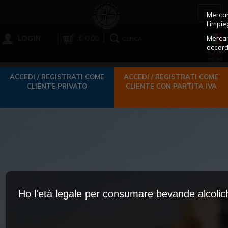
Toggl
Mercant
navig
l'impie
LOGIN
€ 0,00
Mercan
CERCA
accord
ACCEDI / REGISTRATI COME
ACCEDI / REGISTRATI COME
CLIENTE PRIVATO
CLIENTE CON PARTITA IVA
Ho l'età legale per consumare bevande alcoli