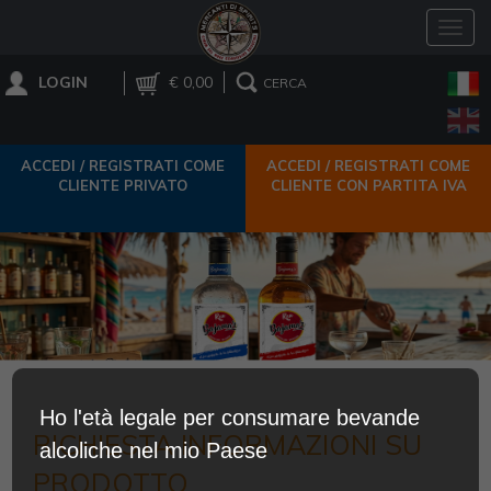
Toggl
navig
LOGIN
€ 0,00
CERCA
ACCEDI / REGISTRATI COME
ACCEDI / REGISTRATI COME
CLIENTE PRIVATO
CLIENTE CON PARTITA IVA
Ho l'età legale per consumare bevande
RICHIESTA INFORMAZIONI SU
alcoliche nel mio Paese
PRODOTTO