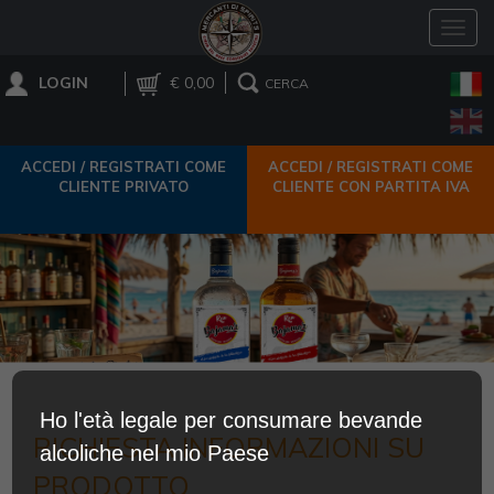
Toggl
navig
LOGIN
€ 0,00
CERCA
ACCEDI / REGISTRATI COME
ACCEDI / REGISTRATI COME
CLIENTE PRIVATO
CLIENTE CON PARTITA IVA
Ho l'età legale per consumare bevande
RICHIESTA INFORMAZIONI SU
alcoliche nel mio Paese
PRODOTTO