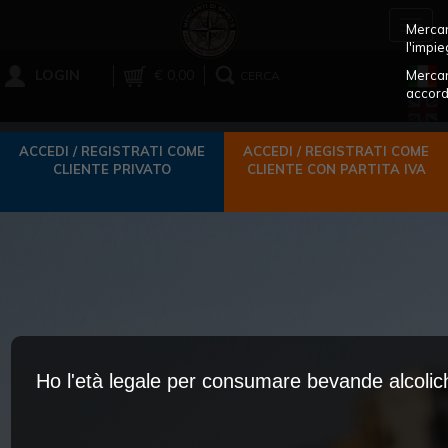
Toggl
Mercant
navig
l'impie
LOGIN
€ 0,00
Mercan
CERCA
accord
ACCEDI / REGISTRATI COME
ACCEDI / REGISTRATI COME
CLIENTE PRIVATO
CLIENTE CON PARTITA IVA
Ho l'età legale per consumare bevande alcoli