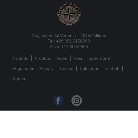
Via Jacopo dal Verme, 7 - 20159 Milano
Tel.: +39 081 2158699
P.Iva: 11209750964
Azienda
Prodotti
News
Resi
Spedizione
Pagamenti
Privacy
Cookie
Cataloghi
Contatti
Agenti