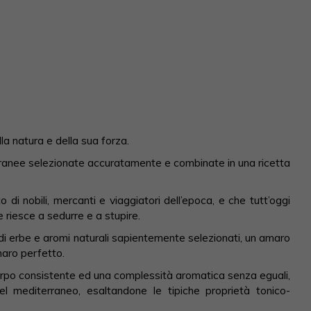
 natura e della sua forza.
rranee selezionate accuratamente e combinate in una ricetta
di nobili, mercanti e viaggiatori dell’epoca, e che tutt’oggi
he riesce a sedurre e a stupire.
 di erbe e aromi naturali sapientemente selezionati, un amaro
maro perfetto.
orpo consistente ed una complessità aromatica senza eguali,
del mediterraneo, esaltandone le tipiche proprietà tonico-