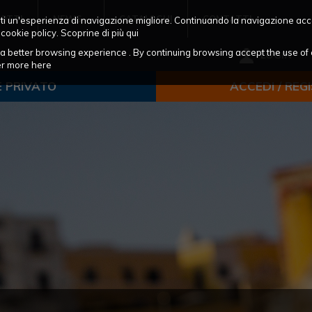
OTTI
NEWS
CATALOGHI
CONTATTI
frirti un'esperienza di navigazione migliore. Continuando la navigazione acc
 cookie policy. Scoprine di più
qui
ou a better browsing experience . By continuing browsing accept the use of 
LOGIN
ver more
here
E PRIVATO
ACCEDI / REG