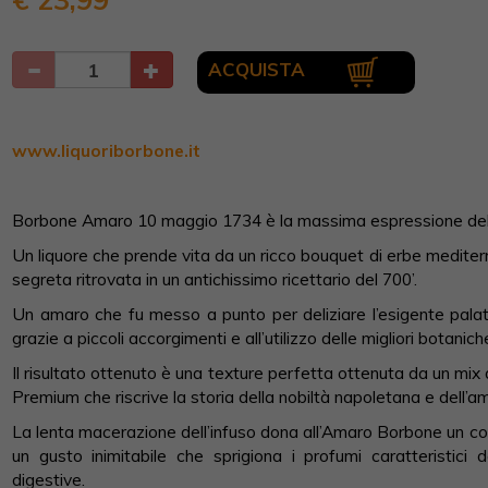
ACQUISTA
www.liquoriborbone.it
Borbone Amaro 10 maggio 1734 è la massima espressione della
Un liquore che prende vita da un ricco bouquet di erbe medite
segreta ritrovata in un antichissimo ricettario del 700’.
Un amaro che fu messo a punto per deliziare l’esigente palato 
grazie a piccoli accorgimenti e all’utilizzo delle migliori botanic
Il risultato ottenuto è una texture perfetta ottenuta da un mix
Premium che riscrive la storia della nobiltà napoletana e dell’a
La lenta macerazione dell’infuso dona all’Amaro Borbone un c
un gusto inimitabile che sprigiona i profumi caratteristici 
digestive.