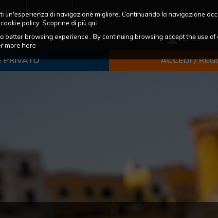
OTTI
NEWS
CATALOGHI
CONTATTI
frirti un'esperienza di navigazione migliore. Continuando la navigazione acc
 cookie policy. Scoprine di più
qui
ou a better browsing experience . By continuing browsing accept the use of 
LOGIN
ver more
here
E PRIVATO
ACCEDI / REG