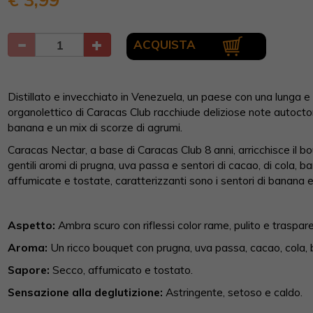
ACQUISTA
Distillato e invecchiato in Venezuela, un paese con una lunga e r
organolettico di Caracas Club racchiude deliziose note autoctone b
banana e un mix di scorze di agrumi.
Caracas Nectar, a base di Caracas Club 8 anni, arricchisce il bo
gentili aromi di prugna, uva passa e sentori di cacao, di cola, b
affumicate e tostate, caratterizzanti sono i sentori di banana e
Aspetto:
Ambra scuro con riflessi color rame, pulito e traspar
Aroma:
Un ricco bouquet con prugna, uva passa, cacao, cola, 
Sapore:
Secco, affumicato e tostato.
Sensazione alla deglutizione:
Astringente, setoso e caldo.