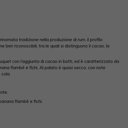
inomata tradizione nella produzione di rum, il profilo
en riconoscibili, tra le quali si distinguono il cacao, la
uquet con l’aggiunta di cacao in botti, ed è caratterizzato da
anana flambé e fichi. Al palato è quasi secco, con note
 cola.
ente.
banana flambè e fichi.