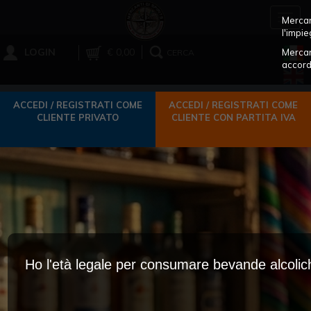
Toggl
Mercant
navig
l'impie
LOGIN
€ 0,00
Mercan
CERCA
accord
ACCEDI / REGISTRATI COME
ACCEDI / REGISTRATI COME
CLIENTE PRIVATO
CLIENTE CON PARTITA IVA
Ho l'età legale per consumare bevande alcoli