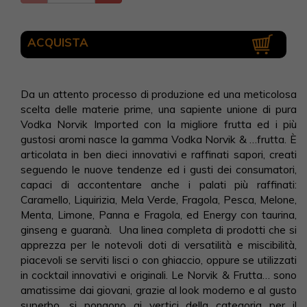
ACQUISTA
Da un attento processo di produzione ed una meticolosa
scelta delle materie prime, una sapiente unione di pura
Vodka Norvik Imported con la migliore frutta ed i più
gustosi aromi nasce la gamma Vodka Norvik & …frutta. È
articolata in ben dieci innovativi e raffinati sapori, creati
seguendo le nuove tendenze ed i gusti dei consumatori,
capaci di accontentare anche i palati più raffinati:
Caramello, Liquirizia, Mela Verde, Fragola, Pesca, Melone,
Menta, Limone, Panna e Fragola, ed Energy con taurina,
ginseng e guaranà. Una linea completa di prodotti che si
apprezza per le notevoli doti di versatilità e miscibilità,
piacevoli se serviti lisci o con ghiaccio, oppure se utilizzati
in cocktail innovativi e originali. Le Norvik & Frutta… sono
amatissime dai giovani, grazie al look moderno e al gusto
superbo, si pongono ai vertici della categoria per il