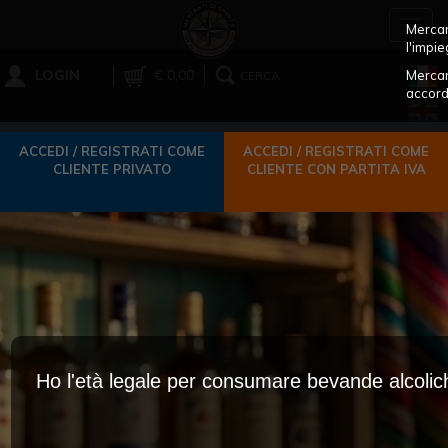
Toggl
Mercant
navig
l'impie
LOGIN
€ 0,00
Mercan
CERCA
accord
ACCEDI / REGISTRATI COME
ACCEDI / REGISTRATI COME
CLIENTE PRIVATO
CLIENTE CON PARTITA IVA
Ho l'età legale per consumare bevande alcoli