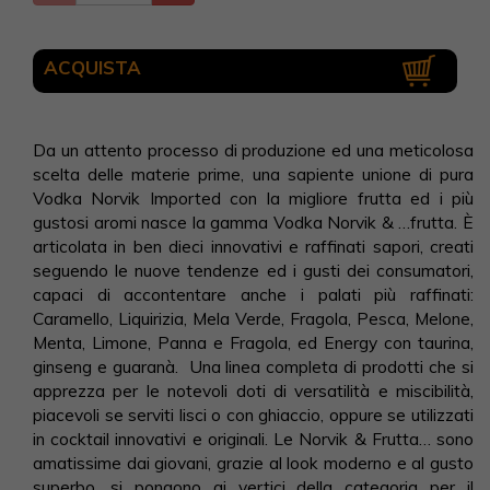
ACQUISTA
Da un attento processo di produzione ed una meticolosa
scelta delle materie prime, una sapiente unione di pura
Vodka Norvik Imported con la migliore frutta ed i più
gustosi aromi nasce la gamma Vodka Norvik & …frutta. È
articolata in ben dieci innovativi e raffinati sapori, creati
seguendo le nuove tendenze ed i gusti dei consumatori,
capaci di accontentare anche i palati più raffinati:
Caramello, Liquirizia, Mela Verde, Fragola, Pesca, Melone,
Menta, Limone, Panna e Fragola, ed Energy con taurina,
ginseng e guaranà. Una linea completa di prodotti che si
apprezza per le notevoli doti di versatilità e miscibilità,
piacevoli se serviti lisci o con ghiaccio, oppure se utilizzati
in cocktail innovativi e originali. Le Norvik & Frutta… sono
amatissime dai giovani, grazie al look moderno e al gusto
superbo, si pongono ai vertici della categoria per il