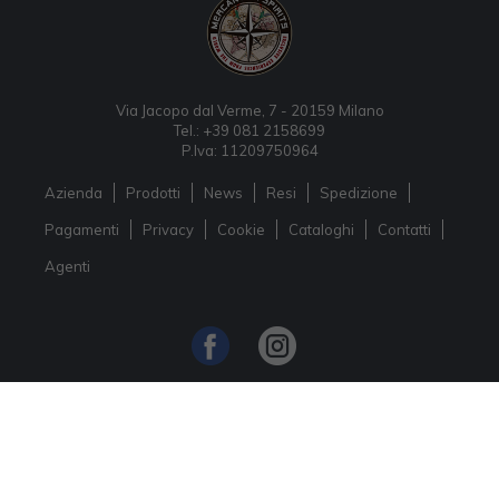
Via Jacopo dal Verme, 7 - 20159 Milano
Tel.: +39 081 2158699
P.Iva: 11209750964
Azienda
Prodotti
News
Resi
Spedizione
Pagamenti
Privacy
Cookie
Cataloghi
Contatti
Agenti