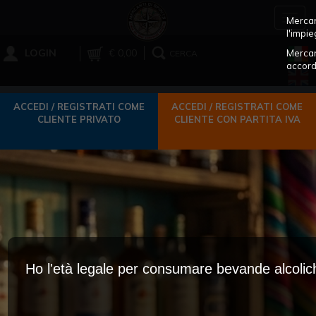
Toggl
Mercant
navig
l'impie
LOGIN
€ 0,00
Mercan
CERCA
accord
ACCEDI / REGISTRATI COME
ACCEDI / REGISTRATI COME
CLIENTE PRIVATO
CLIENTE CON PARTITA IVA
Ho l'età legale per consumare bevande alcoli