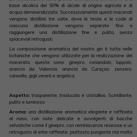
base alcolica del 50% di alcole di origine agricola e di
acqua demineralizzata. Successivamente questi macerati
vengono distillati tre volte, dove le teste e le code di
ciascuna distillazione vengono separate fino a
raggiungere una distillazione fine e pulita, senza
spiacevoli retrogusti.
La composizione aromatica del nostro gin è tutta nelle
botaniche che vengono utilizzate per la realizzazione del
macerato, queste sono: ginepro, coriandolo, luppolo,
arancia da Valencia, arancia da Curaçao, zenzero,
cannella, gigli veneti e angelica.
Aspetto:
trasparente, traslucido e cristallino. Scintillante,
pulito e luminoso.
Aroma:
una distillazione aromatica elegante e raffinata
al naso, con note delicate e avvolgenti di bacche
selvatiche come il ginepro, con reminiscenze resinose e un
retrogusto di erbe raffinate, piuttosto pungente ma molto