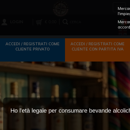
Toggl
Mercant
navig
l'impie
LOGIN
€ 0,00
Mercan
CERCA
accord
ACCEDI / REGISTRATI COME
ACCEDI / REGISTRATI COME
CLIENTE PRIVATO
CLIENTE CON PARTITA IVA
Ho l'età legale per consumare bevande alcoli