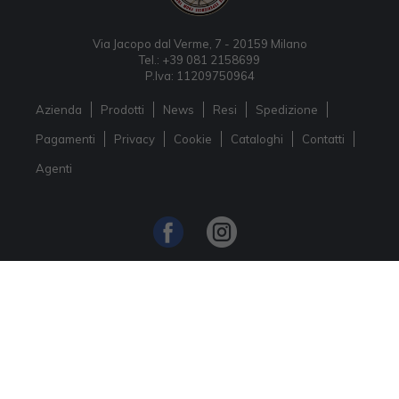
Via Jacopo dal Verme, 7 - 20159 Milano
Tel.: +39 081 2158699
P.Iva: 11209750964
Azienda
Prodotti
News
Resi
Spedizione
Pagamenti
Privacy
Cookie
Cataloghi
Contatti
Agenti