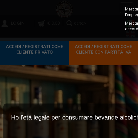
Toggl
Mercant
navig
l'impie
LOGIN
€ 0,00
Mercan
CERCA
accord
ACCEDI / REGISTRATI COME
ACCEDI / REGISTRATI COME
CLIENTE PRIVATO
CLIENTE CON PARTITA IVA
Ho l'età legale per consumare bevande alcoli