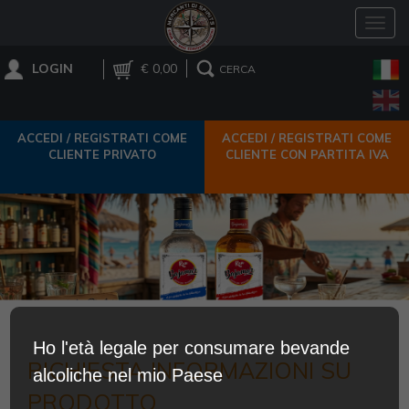
Toggl
navig
LOGIN
€ 0,00
CERCA
ACCEDI / REGISTRATI COME
ACCEDI / REGISTRATI COME
CLIENTE PRIVATO
CLIENTE CON PARTITA IVA
Ho l'età legale per consumare bevande
RICHIESTA INFORMAZIONI SU
alcoliche nel mio Paese
PRODOTTO