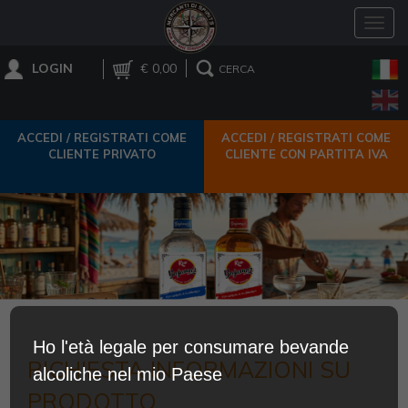
Toggl
navig
LOGIN
€ 0,00
CERCA
ACCEDI / REGISTRATI COME
ACCEDI / REGISTRATI COME
CLIENTE PRIVATO
CLIENTE CON PARTITA IVA
Ho l'età legale per consumare bevande
RICHIESTA INFORMAZIONI SU
alcoliche nel mio Paese
PRODOTTO