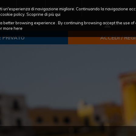
OTTI
NEWS
CATALOGHI
CONTATTI
frirti un'esperienza di navigazione migliore. Continuando la navigazione acc
 cookie policy. Scoprine di più
qui
ou a better browsing experience . By continuing browsing accept the use of 
LOGIN
ver more
here
E PRIVATO
ACCEDI / REG