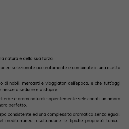
 natura e della sua forza.
rranee selezionate accuratamente e combinate in una ricetta
di nobili, mercanti e viaggiatori dell’epoca, e che tutt’oggi
he riesce a sedurre e a stupire.
 di erbe e aromi naturali sapientemente selezionati, un amaro
maro perfetto.
orpo consistente ed una complessità aromatica senza eguali,
del mediterraneo, esaltandone le tipiche proprietà tonico-