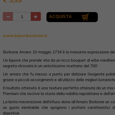
ACQUISTA
www.liquoriborbone.it
Borbone Amaro 10 maggio 1734 è la massima espressione della
Un liquore che prende vita da un ricco bouquet di erbe medite
segreta ritrovata in un antichissimo ricettario del 700’.
Un amaro che fu messo a punto per deliziare l’esigente palato 
grazie a piccoli accorgimenti e all’utilizzo delle migliori botanic
Il risultato ottenuto è una texture perfetta ottenuta da un mix
Premium che riscrive la storia della nobiltà napoletana e dell’a
La lenta macerazione dell’infuso dona all’Amaro Borbone un c
un gusto inimitabile che sprigiona i profumi caratteristici 
digestive.