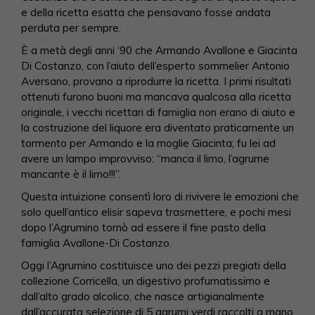
e della ricetta esatta che pensavano fosse andata
perduta per sempre.
È a metà degli anni ‘90 che Armando Avallone e Giacinta
Di Costanzo, con l’aiuto dell’esperto sommelier Antonio
Aversano, provano a riprodurre la ricetta. I primi risultati
ottenuti furono buoni ma mancava qualcosa alla ricetta
originale, i vecchi ricettari di famiglia non erano di aiuto e
la costruzione del liquore era diventato praticamente un
tormento per Armando e la moglie Giacinta; fu lei ad
avere un lampo improvviso: “manca il limo, l’agrume
mancante è il limo!!!”.
Questa intuizione consentì loro di rivivere le emozioni che
solo quell’antico elisir sapeva trasmettere, e pochi mesi
dopo l’Agrumino tornò ad essere il fine pasto della
famiglia Avallone-Di Costanzo.
Oggi l’Agrumino costituisce uno dei pezzi pregiati della
collezione Corricella, un digestivo profumatissimo e
dall’alto grado alcolico, che nasce artigianalmente
dall’accurata selezione di 5 agrumi verdi raccolti a mano