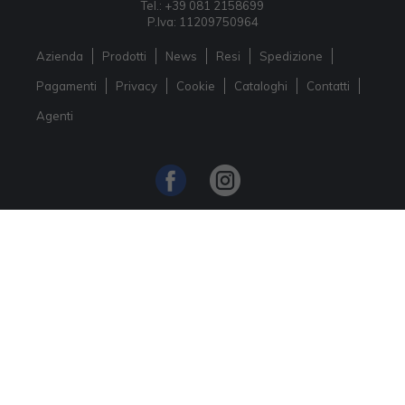
Tel.: +39 081 2158699
P.Iva: 11209750964
Azienda
Prodotti
News
Resi
Spedizione
Pagamenti
Privacy
Cookie
Cataloghi
Contatti
Agenti