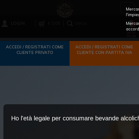
Toggl
Mercant
navig
l'impie
LOGIN
€ 0,00
Mercan
CERCA
accord
ACCEDI / REGISTRATI COME
ACCEDI / REGISTRATI COME
CLIENTE PRIVATO
CLIENTE CON PARTITA IVA
Ho l'età legale per consumare bevande alcoli