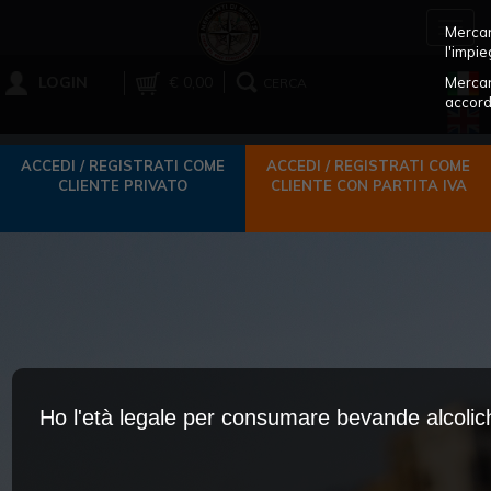
Toggl
Mercant
navig
l'impie
LOGIN
€ 0,00
Mercan
CERCA
accord
ACCEDI / REGISTRATI COME
ACCEDI / REGISTRATI COME
CLIENTE PRIVATO
CLIENTE CON PARTITA IVA
Ho l'età legale per consumare bevande alcoli