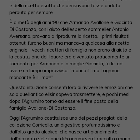
e della ricetta esatta che pensavano fosse andata
perduta per sempre.
È a metà degli anni ‘90 che Armando Avallone e Giacinta
Di Costanzo, con l’aiuto dell’esperto sommelier Antonio
Aversano, provano a riprodurre la ricetta. I primi risultati
ottenuti furono buoni ma mancava qualcosa alla ricetta
originale, i vecchi ricettari di famiglia non erano di aiuto e
la costruzione del liquore era diventato praticamente un
tormento per Armando e la moglie Giacinta; fu lei ad
avere un lampo improvviso: “manca il limo, l’agrume
mancante è il limo!!!”.
Questa intuizione consentì loro di rivivere le emozioni che
solo quell’antico elisir sapeva trasmettere, e pochi mesi
dopo l’Agrumino tornò ad essere il fine pasto della
famiglia Avallone-Di Costanzo.
Oggi l’Agrumino costituisce uno dei pezzi pregiati della
collezione Corricella, un digestivo profumatissimo e
dall’alto grado alcolico, che nasce artigianalmente
dall’accurata selezione di 5 agrumi verdi raccolti a mano