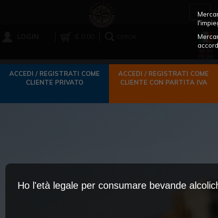
Toggl
Mercant
navig
l'impie
LOGIN
€ 0,00
Mercan
CERCA
accord
ACCEDI / REGISTRATI COME
ACCEDI / REGISTRATI COME
CLIENTE PRIVATO
CLIENTE CON PARTITA IVA
Ho l'età legale per consumare bevande alcoli