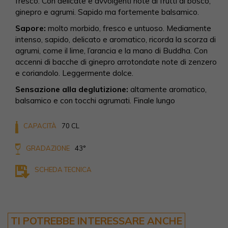
fresco. Con delicate e avvolgenti note di frutti di bosco,
ginepro e agrumi. Sapido ma fortemente balsamico.
Sapore:
molto morbido, fresco e untuoso. Mediamente
intenso, sapido, delicato e aromatico, ricorda la scorza di
agrumi, come il lime, l’arancia e la mano di Buddha. Con
accenni di bacche di ginepro arrotondate note di zenzero
e coriandolo. Leggermente dolce.
Sensazione alla deglutizione:
altamente aromatico,
balsamico e con tocchi agrumati. Finale lungo
CAPACITÀ
70 CL
GRADAZIONE
43°
SCHEDA TECNICA
TI POTREBBE INTERESSARE ANCHE