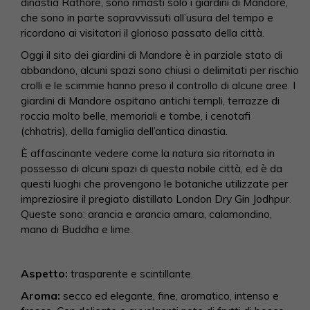
dinastia Rathore, sono rimasti solo i giardini di Mandore,
che sono in parte sopravvissuti all’usura del tempo e
ricordano ai visitatori il glorioso passato della città.
Oggi il sito dei giardini di Mandore è in parziale stato di
abbandono, alcuni spazi sono chiusi o delimitati per rischio
crolli e le scimmie hanno preso il controllo di alcune aree. I
giardini di Mandore ospitano antichi templi, terrazze di
roccia molto belle, memoriali e tombe, i cenotafi
(chhatris), della famiglia dell’antica dinastia.
È affascinante vedere come la natura sia ritornata in
possesso di alcuni spazi di questa nobile città, ed è da
questi luoghi che provengono le botaniche utilizzate per
impreziosire il pregiato distillato London Dry Gin Jodhpur.
Queste sono: arancia e arancia amara, calamondino,
mano di Buddha e lime.
Aspetto:
trasparente e scintillante.
Aroma:
secco ed elegante, fine, aromatico, intenso e