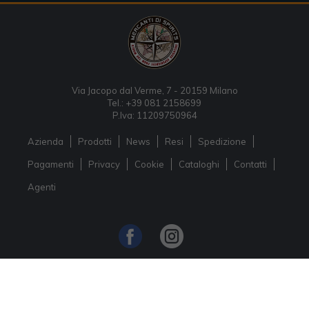
Via Jacopo dal Verme, 7 - 20159 Milano
Tel.: +39 081 2158699
P.Iva: 11209750964
Azienda
Prodotti
News
Resi
Spedizione
Pagamenti
Privacy
Cookie
Cataloghi
Contatti
Agenti