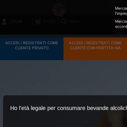
Toggl
Mercant
navig
l'impie
LOGIN
€ 0,00
Mercan
CERCA
accord
ACCEDI / REGISTRATI COME
ACCEDI / REGISTRATI COME
CLIENTE PRIVATO
CLIENTE CON PARTITA IVA
Ho l'età legale per consumare bevande alcoli