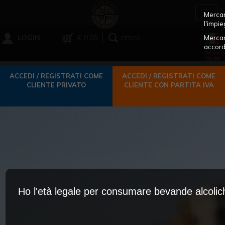
Toggl
Mercant
navig
l'impie
LOGIN
€ 0,00
Mercan
CERCA
accord
ACCEDI / REGISTRATI COME
ACCEDI / REGISTRATI COME
CLIENTE PRIVATO
CLIENTE CON PARTITA IVA
Ho l'età legale per consumare bevande alcoli