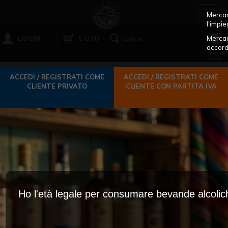
Toggl
Mercant
navig
l'impie
LOGIN
€ 0,00
Mercan
CERCA
accord
ACCEDI / REGISTRATI COME
ACCEDI / REGISTRATI COME
CLIENTE PRIVATO
CLIENTE CON PARTITA IVA
Ho l'età legale per consumare bevande alcoli