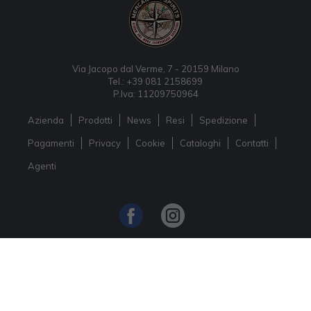
Via Jacopo dal Verme, 7 - 20159 Milano
Tel.: +39 081 2158699
P.Iva: 11209750964
Azienda
Prodotti
News
Resi
Spedizione
Pagamenti
Privacy
Cookie
Cataloghi
Contatti
Agenti