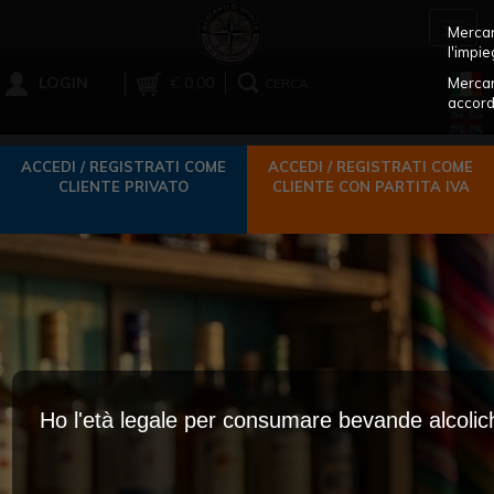
Toggl
Mercant
navig
l'impie
LOGIN
€ 0,00
Mercan
CERCA
accord
ACCEDI / REGISTRATI COME
ACCEDI / REGISTRATI COME
CLIENTE PRIVATO
CLIENTE CON PARTITA IVA
Ho l'età legale per consumare bevande alcoli