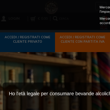
Toggl
Mercant
navig
l'impie
LOGIN
€ 0,00
Mercan
CERCA
accord
ACCEDI / REGISTRATI COME
ACCEDI / REGISTRATI COME
CLIENTE PRIVATO
CLIENTE CON PARTITA IVA
Ho l'età legale per consumare bevande alcoli