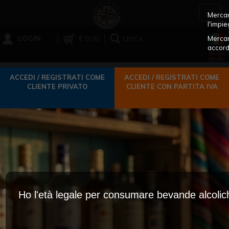
Toggl
Mercant
navig
l'impie
LOGIN
€ 0,00
Mercan
CERCA
accord
ACCEDI / REGISTRATI COME
ACCEDI / REGISTRATI COME
CLIENTE PRIVATO
CLIENTE CON PARTITA IVA
Ho l'età legale per consumare bevande alcoli