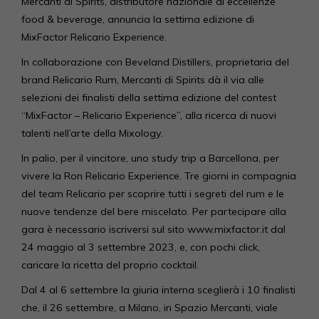
Mercanti di Spirits, distributore nazionale di eccellenze
food & beverage, annuncia la settima edizione di
MixFactor Relicario Experience.
In collaborazione con Beveland Distillers, proprietaria del
brand Relicario Rum, Mercanti di Spirits dà il via alle
selezioni dei finalisti della settima edizione del contest
“MixFactor – Relicario Experience”, alla ricerca di nuovi
talenti nell’arte della Mixology.
In palio, per il vincitore, uno study trip a Barcellona, per
vivere la Ron Relicario Experience. Tre giorni in compagnia
del team Relicario per scoprire tutti i segreti del rum e le
nuove tendenze del bere miscelato. Per partecipare alla
gara è necessario iscriversi sul sito www.mixfactor.it dal
24 maggio al 3 settembre 2023, e, con pochi click,
caricare la ricetta del proprio cocktail.
Dal 4 al 6 settembre la giuria interna sceglierà i 10 finalisti
che, il 26 settembre, a Milano, in Spazio Mercanti, viale