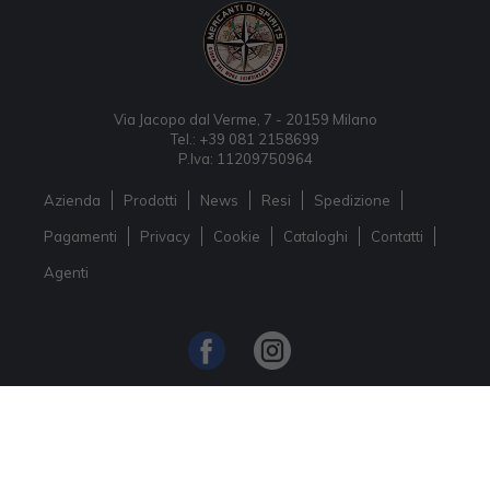
Via Jacopo dal Verme, 7 - 20159 Milano
Tel.: +39 081 2158699
P.Iva: 11209750964
Azienda
Prodotti
News
Resi
Spedizione
Pagamenti
Privacy
Cookie
Cataloghi
Contatti
Agenti