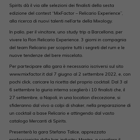
Spirits dà il via alle selezioni dei finalisti della sesta
edizione del contest “MixFactor – Relicario Experience”,
alla ricerca di nuovi talenti nell’arte della Mixology.
In palio, per il vincitore, uno study trip a Barcellona, per
vivere la Ron Relicario Experience. 3 giorni in compagnia
del team Relicario per scoprire tutti i segreti del rum e le
nuove tendenze del bere miscelato.
Per partecipare alla gara è necessario iscriversi sul sito
www.mixfactor.it dal 7 giugno al 2 settembre 2022, e, con
pochi click, caricare la ricetta del proprio cocktail. Dal 3 al
6 settembre la giuria interna sceglierà i 10 finalisti che, il
27 settembre, a Napoli, in una location d’eccezione, si
sfideranno dal vivo a colpi di shaker, nella preparazione di
un cocktail a base Relicario e attingendo dal vasto
catalogo Mercanti di Spirits.
Presenterà la gara Stefano Talice, apprezzato
professionista della bar-industry. Mentre, a scegliere il