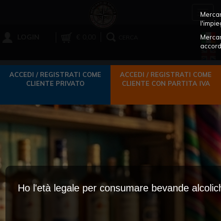
Toggl
Mercant
navig
l'impie
LOGIN
€ 0,00
Mercan
CERCA
accord
ACCEDI / REGISTRATI COME
ACCEDI / REGISTRATI COME
CLIENTE PRIVATO
CLIENTE CON PARTITA IVA
Ho l'età legale per consumare bevande alcoli