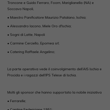
Troncone e Guido Ferraro, Foorn, Mariglianella (NA) e
Soccavo Napoli,
• Maestro Panificatore Maurizio Patalano, Ischia;
• Alessandro Iacono, Miele Oro d'Ischia;
• Sogni di Latte, Napoli
• Carmine Cerciello, Epomea srl;
• Catering Raffaele Angelino;
La parte operativa vede il coinvolgimento dell’AIS Ischia e
Procida e i ragazzi dell’IPS Telese di Ischia.
Molti gli sponsor che hanno supportato la nobile iniziativa
• Ferrarelle;
• Cantine Federiciane 1951;