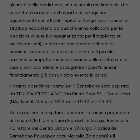
gli arredi delle medicherie, una mini sala multimediale che
permetterà ai medici del reparto di colloquiare
agevolmente con il Kinder Spital di Zurigo (con il quale la
struttura napoletana da qualche anno collabora per la
creazione di cute bioingegnerizzata per il trapianto sui
piccoli pazienti), la decorazione parietale di tutti gli
ambienti, corridoio e stanze, per creare nel piccolo
paziente un impatto meno stressante della struttura, e la
cucina con lavanderia e asciugatrice (quest'ultima in
finanziamento già con un altro evento in corso).
Il charity aperidinner party per il Santobono sarà ospitato
da TENUTA C'EST LA VIE, Via Pietra Brox 51 - Forio Ischia
(NA), lunedì 24 luglio 2023 dalle 19.30 alle 23.30.
Ad accogliere ed ospitare i donatori, saranno i proprietari
di Tenuta C'Est la Vie, Lucia Moraschi e Giorgio Besenzoni,
il Direttore del Centro Ustioni e Chirurgia Plastica del
Santobono Pausilipon dott. Marcello Zamparelli e il