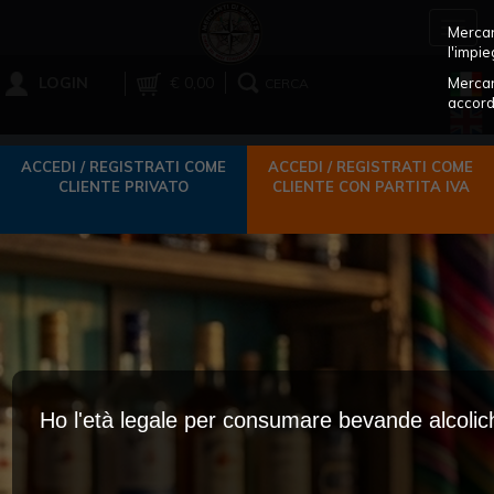
Toggl
Mercant
navig
l'impie
LOGIN
€ 0,00
Mercan
CERCA
accord
ACCEDI / REGISTRATI COME
ACCEDI / REGISTRATI COME
CLIENTE PRIVATO
CLIENTE CON PARTITA IVA
Ho l'età legale per consumare bevande alcoli