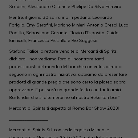
Scudieri, Alessandro Ortone e Phelipe Da Silva Ferreira
Mentre, il giorno 30 saliranno in pedana: Leonardo
Foriglio, Emy Serafini, Mariano Minieri, Antonio Cresci, Luca
Paolillo, Sebastiano Garante, Flavia d’Esposito, Guido
Iannicelli, Francesco Piccirillo e Rio Saggese.
Stefano Talice, direttore vendite di Mercanti di Spirits,
dichiara: “non vediamo l’ora di incontrare tanti
professionisti del mondo del bar che con entusiasmo ci
seguono in ogni nostra iniziativa, abbiamo da presentare
prodotti di grande pregio che sono certo la platea saprà
apprezzare. E poi sarà un grande festa con tanti amici
Bartender che si alterneranno al nostro Bekerton bar.”
Mercanti di Spirits ti aspetta al Roma Bar Show 2023!
__________________
Mercanti di Spirits Srl, con sede legale a Milano, e
showroom a Marcianise (Ce) a 200 metri dalla barriera