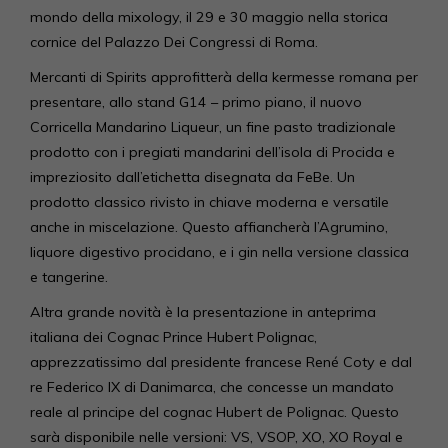
mondo della mixology, il 29 e 30 maggio nella storica
cornice del Palazzo Dei Congressi di Roma.
Mercanti di Spirits approfitterà della kermesse romana per
presentare, allo stand G14 – primo piano, il nuovo
Corricella Mandarino Liqueur, un fine pasto tradizionale
prodotto con i pregiati mandarini dell’isola di Procida e
impreziosito dall’etichetta disegnata da FeBe. Un
prodotto classico rivisto in chiave moderna e versatile
anche in miscelazione. Questo affiancherà l’Agrumino,
liquore digestivo procidano, e i gin nella versione classica
e tangerine.
Altra grande novità è la presentazione in anteprima
italiana dei Cognac Prince Hubert Polignac,
apprezzatissimo dal presidente francese René Coty e dal
re Federico IX di Danimarca, che concesse un mandato
reale al principe del cognac Hubert de Polignac. Questo
sarà disponibile nelle versioni: VS, VSOP, XO, XO Royal e