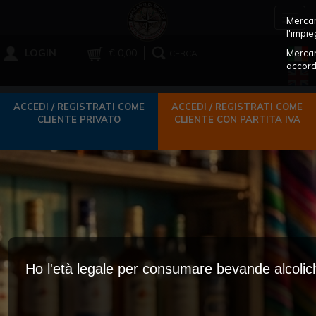
Toggl
Mercant
navig
l'impie
LOGIN
€ 0,00
Mercan
CERCA
accord
ACCEDI / REGISTRATI COME
ACCEDI / REGISTRATI COME
CLIENTE PRIVATO
CLIENTE CON PARTITA IVA
Ho l'età legale per consumare bevande alcoli