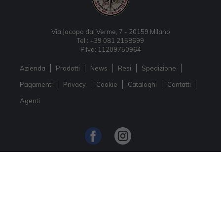
Via Jacopo dal Verme, 7 - 20159 Milano
Tel.: +39 081 2158699
P.Iva: 11209750964
Azienda
Prodotti
News
Resi
Spedizione
Pagamenti
Privacy
Cookie
Cataloghi
Contatti
Agenti