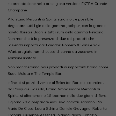
su prenotazione nella prestigiosa versione EXTRA Grande
Champane.
Allo stand Mercanti di Spirits sarà inoltre possibile
degustare tutti i gin della gamma Jodhpur, con la grande
novità floreale Baori, e tutti i rum della gamma Relicario.
Non mancherà la presenza di due dei prodotti che
l’azienda importa dall’Ecuador: Romero & Sons e Yaku
Wari, pregiato rum di succo di canna da zucchero in
edizione limitata.
Non mancheranno poi i prodotti di importanti brand come
Suau, Mulata e The Temple Bar.
Infine, ci si potrà divertire al Bekerton Bar; qui, coordinati
da Pasquale Gazzillo, Brand Ambassador Mercanti di
Spirits, si alterneranno 19 barman nella due giorni di fiera.
Il giorno 29 a preparare esclusivo cocktail saranno: Pio
Mario De Cicco, Laura Schirru, Daniele Gravagna, Roberta
Trapani, Giuseppe Assenza, Iolanda Prisco, Fabrizio