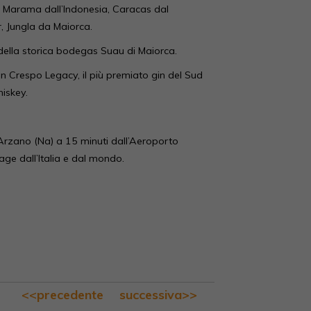
, Marama dall’Indonesia, Caracas dal
, Jungla da Maiorca.
della storica bodegas Suau di Maiorca.
ion Crespo Legacy, il più premiato gin del Sud
iskey.
d Arzano (Na) a 15 minuti dall’Aeroporto
age dall’Italia e dal mondo.
<<precedente
successiva>>