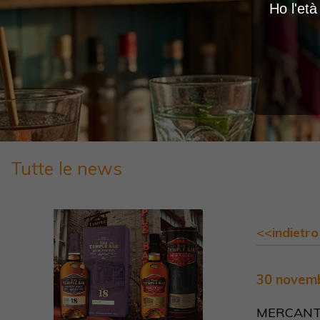
Ho l'et
Tutte le news
<<indietro
30 novem
MERCANTI