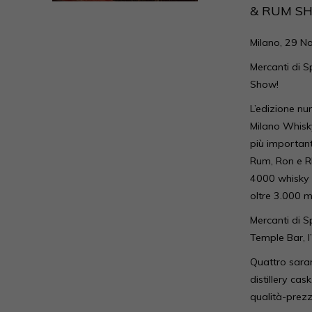
& RUM S
Milano, 29 
Mercanti di S
Show!
L’edizione nu
Milano Whisky
più importanti
Rum, Ron e Rh
4000 whisky e 
oltre 3.000 m
Mercanti di S
Temple Bar, l
Quattro saran
distillery cas
qualità-prezz