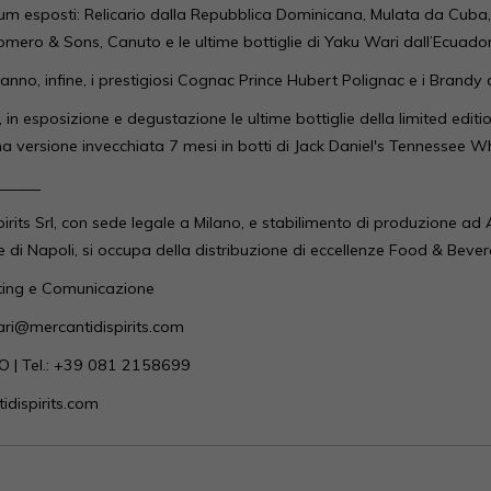
Rum esposti: Relicario dalla Repubblica Dominicana, Mulata da Cuba
mero & Sons, Canuto e le ultime bottiglie di Yaku Wari dall’Ecuador
no, infine, i prestigiosi Cognac Prince Hubert Polignac e i Brandy 
, in esposizione e degustazione le ultime bottiglie della limited edit
a versione invecchiata 7 mesi in botti di Jack Daniel's Tennessee Wh
______
pirits Srl, con sede legale a Milano, e stabilimento di produzione a
e di Napoli, si occupa della distribuzione di eccellenze Food & Bever
eting e Comunicazione
ari@mercantidispirits.com
 | Tel.: +39 081 2158699
dispirits.com