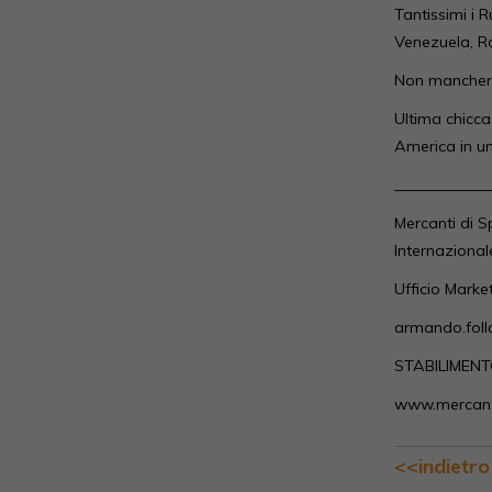
Tantissimi i 
Venezuela, Ro
Non mancheran
Ultima chicca
America in un
____________
Mercanti di S
Internazional
Ufficio Mark
armando.foll
STABILIMENTO
www.mercanti
<<indietro