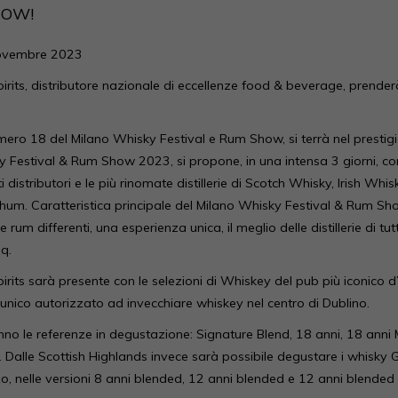
HOW!
Novembre 2023
pirits, distributore nazionale di eccellenze food & beverage, prend
mero 18 del Milano Whisky Festival e Rum Show, si terrà nel prestigios
 Festival & Rum Show 2023, si propone, in una intensa 3 giorni, come 
 distributori e le più rinomate distillerie di Scotch Whisky, Irish Wh
um. Caratteristica principale del Milano Whisky Festival & Rum Show
rum differenti, una esperienza unica, il meglio delle distillerie di tutt
q.
pirits sarà presente con le selezioni di Whiskey del pub più iconico d
’unico autorizzato ad invecchiare whiskey nel centro di Dublino.
no le referenze in degustazione: Signature Blend, 18 anni, 18 anni
k. Dalle Scottish Highlands invece sarà possibile degustare i whisky G
o, nelle versioni 8 anni blended, 12 anni blended e 12 anni blended 