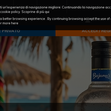
OTTI
NEWS
CATALOGHI
CONTATTI
frirti un'esperienza di navigazione migliore. Continuando la navigazione acc
 cookie policy. Scoprine di più
qui
ou a better browsing experience . By continuing browsing accept the use of 
LOGIN
ver more
here
E PRIVATO
ACCEDI / REG