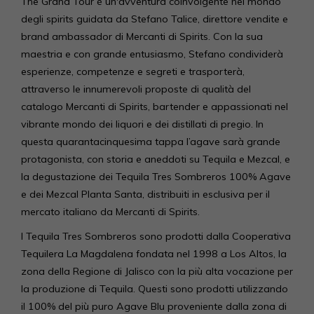
The Grand Tour è un'avventura coinvolgente nel mondo
degli spirits guidata da Stefano Talice, direttore vendite e
brand ambassador di Mercanti di Spirits. Con la sua
maestria e con grande entusiasmo, Stefano condividerà
esperienze, competenze e segreti e trasporterà,
attraverso le innumerevoli proposte di qualità del
catalogo Mercanti di Spirits, bartender e appassionati nel
vibrante mondo dei liquori e dei distillati di pregio. In
questa quarantacinquesima tappa l’agave sarà grande
protagonista, con storia e aneddoti su Tequila e Mezcal, e
la degustazione dei Tequila Tres Sombreros 100% Agave
e dei Mezcal Planta Santa, distribuiti in esclusiva per il
mercato italiano da Mercanti di Spirits.
I Tequila Tres Sombreros sono prodotti dalla Cooperativa
Tequilera La Magdalena fondata nel 1998 a Los Altos, la
zona della Regione di Jalisco con la più alta vocazione per
la produzione di Tequila. Questi sono prodotti utilizzando
il 100% del più puro Agave Blu proveniente dalla zona di