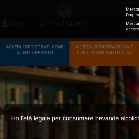
Toggl
Mercant
navig
l'impie
LOGIN
€ 0,00
Mercan
CERCA
accord
ACCEDI / REGISTRATI COME
ACCEDI / REGISTRATI COME
CLIENTE PRIVATO
CLIENTE CON PARTITA IVA
Ho l'età legale per consumare bevande alcoli