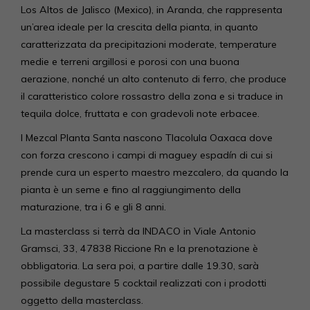
Los Altos de Jalisco (Mexico), in Aranda, che rappresenta
un’area ideale per la crescita della pianta, in quanto
caratterizzata da precipitazioni moderate, temperature
medie e terreni argillosi e porosi con una buona
aerazione, nonché un alto contenuto di ferro, che produce
il caratteristico colore rossastro della zona e si traduce in
tequila dolce, fruttata e con gradevoli note erbacee.
I Mezcal Planta Santa nascono Tlacolula Oaxaca dove
con forza crescono i campi di maguey espadín di cui si
prende cura un esperto maestro mezcalero, da quando la
pianta è un seme e fino al raggiungimento della
maturazione, tra i 6 e gli 8 anni.
La masterclass si terrà da INDACO in Viale Antonio
Gramsci, 33, 47838 Riccione Rn e la prenotazione è
obbligatoria. La sera poi, a partire dalle 19.30, sarà
possibile degustare 5 cocktail realizzati con i prodotti
oggetto della masterclass.