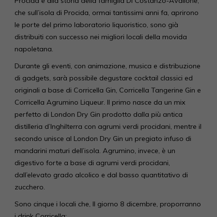
Procida e alla storia della famiglia Di Costanzo-Avallone,
che sull’isola di Procida, ormai tantissimi anni fa, aprirono
le porte del primo laboratorio liquoristico, sono già
distribuiti con successo nei migliori locali della movida
napoletana.
Durante gli eventi, con animazione, musica e distribuzione
di gadgets, sarà possibile degustare cocktail classici ed
originali a base di Corricella Gin, Corricella Tangerine Gin e
Corricella Agrumino Liqueur. Il primo nasce da un mix
perfetto di London Dry Gin prodotto dalla più antica
distilleria d’Inghilterra con agrumi verdi procidani, mentre il
secondo unisce al London Dry Gin un pregiato infuso di
mandarini maturi dell’isola. Agrumino, invece, è un
digestivo forte a base di agrumi verdi procidani,
dall’elevato grado alcolico e dal basso quantitativo di
zucchero.
Sono cinque i locali che, Il giorno 8 dicembre, proporranno
i drink Corricella: