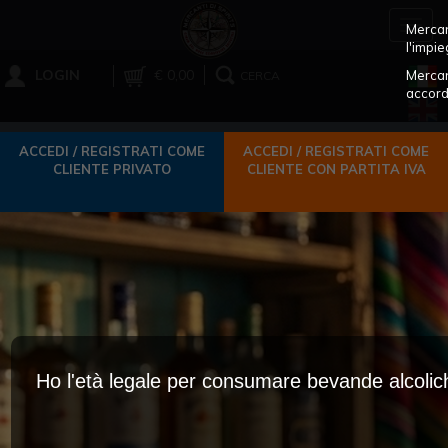
Toggl
Mercant
navig
l'impie
LOGIN
€ 0,00
Mercan
CERCA
accord
ACCEDI / REGISTRATI COME
ACCEDI / REGISTRATI COME
CLIENTE PRIVATO
CLIENTE CON PARTITA IVA
Ho l'età legale per consumare bevande alcoli