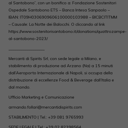
al Santobono”, con un bonifico a: Fondazione Sostenitori
Ospedale Santobono ETS – Banca Intesa Sanpaolo –
IBAN: IT09H0306909606100000103988 – BICBCITITMM
– Causale: La Notte dei Balocchi. O cliccando al link
https://www.sostenitorisantobono.it/donations/quattrozampe-
al-santobono-2023/
__________________
Mercanti di Spirits Srl, con sede legale a Milano, e
stabilimento di produzione ad Arzano (Na) a 15 minuti
dall’Aeroporto Internazionale di Napoli, si occupa della
distribuzione di eccellenze Food & Beverage dall’Italia e
dal mondo.
Ufficio Marketing e Comunicazione
armando.follari@mercantidispirits.com
STABILIMENTO | Tel.: +39 081 9765993
SEDE LEGALE | Tel.: +39 02 82398564