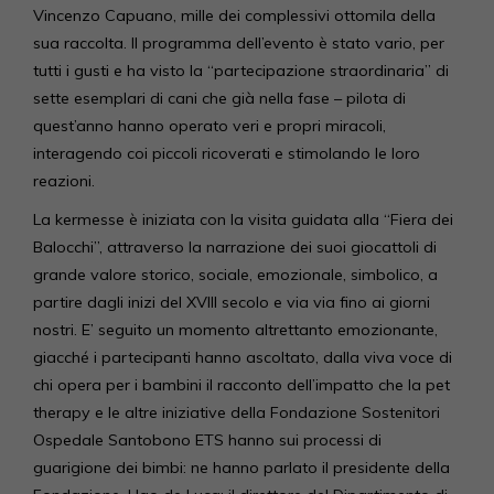
Vincenzo Capuano, mille dei complessivi ottomila della
sua raccolta. Il programma dell’evento è stato vario, per
tutti i gusti e ha visto la “partecipazione straordinaria” di
sette esemplari di cani che già nella fase – pilota di
quest’anno hanno operato veri e propri miracoli,
interagendo coi piccoli ricoverati e stimolando le loro
reazioni.
La kermesse è iniziata con la visita guidata alla “Fiera dei
Balocchi”, attraverso la narrazione dei suoi giocattoli di
grande valore storico, sociale, emozionale, simbolico, a
partire dagli inizi del XVIII secolo e via via fino ai giorni
nostri. E’ seguito un momento altrettanto emozionante,
giacché i partecipanti hanno ascoltato, dalla viva voce di
chi opera per i bambini il racconto dell’impatto che la pet
therapy e le altre iniziative della Fondazione Sostenitori
Ospedale Santobono ETS hanno sui processi di
guarigione dei bimbi: ne hanno parlato il presidente della