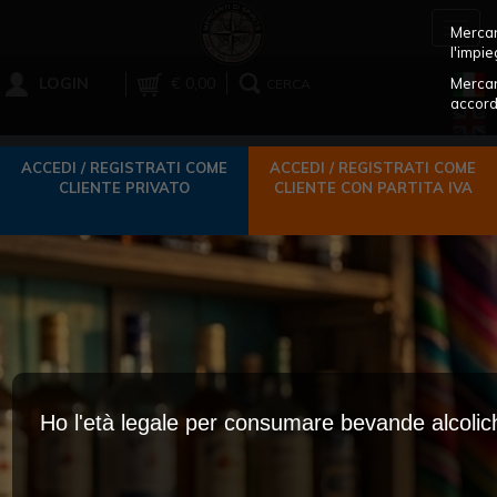
Toggl
Mercant
navig
l'impie
LOGIN
€ 0,00
Mercan
CERCA
accord
ACCEDI / REGISTRATI COME
ACCEDI / REGISTRATI COME
CLIENTE PRIVATO
CLIENTE CON PARTITA IVA
Ho l'età legale per consumare bevande alcoli