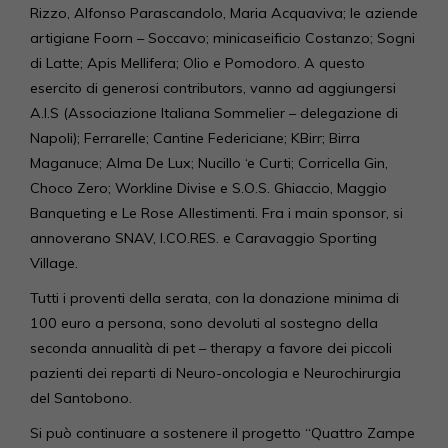
Rizzo, Alfonso Parascandolo, Maria Acquaviva; le aziende
artigiane Foorn – Soccavo; minicaseificio Costanzo; Sogni
di Latte; Apis Mellifera; Olio e Pomodoro. A questo
esercito di generosi contributors, vanno ad aggiungersi
A.I.S (Associazione Italiana Sommelier – delegazione di
Napoli); Ferrarelle; Cantine Federiciane; KBirr; Birra
Maganuce; Alma De Lux; Nucillo ‘e Curti; Corricella Gin,
Choco Zero; Workline Divise e S.O.S. Ghiaccio, Maggio
Banqueting e Le Rose Allestimenti. Fra i main sponsor, si
annoverano SNAV, I.CO.RES. e Caravaggio Sporting
Village.
Tutti i proventi della serata, con la donazione minima di
100 euro a persona, sono devoluti al sostegno della
seconda annualità di pet – therapy a favore dei piccoli
pazienti dei reparti di Neuro-oncologia e Neurochirurgia
del Santobono.
Si può continuare a sostenere il progetto “Quattro Zampe