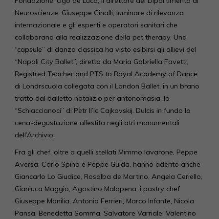
Fondazione, Ugo de Luca; il direttore del Dipartimento di
Neuroscienze, Giuseppe Cinalli, luminare di rilevanza
internazionale e gli esperti e operatori sanitari che
collaborano alla realizzazione della pet therapy. Una
“capsule” di danza classica ha visto esibirsi gli allievi del
“Napoli City Ballet”, diretto da Maria Gabriella Favetti,
Registred Teacher and PTS to Royal Academy of Dance
di Londrscuola collegata con il London Ballet, in un brano
tratto dal balletto natalizio per antonomasia, lo
“Schiaccianoci” di Pètr Il’ic Cajkovskij. Dulcis in fundo la
cena-degustazione allestita negli atri monumentali
dell’Archivio.
Fra gli chef, oltre a quelli stellati Mimmo Iavarone, Peppe
Aversa, Carlo Spina e Peppe Guida, hanno aderito anche
Giancarlo Lo Giudice, Rosalba de Martino, Angela Ceriello,
Gianluca Maggio, Agostino Malapena; i pastry chef
Giuseppe Manilia, Antonio Ferrieri, Marco Infante, Nicola
Pansa, Benedetta Somma, Salvatore Varriale, Valentino