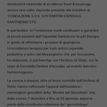
distributore nazionale di eccellenze food & beverage,
ancora una volta, risponde presente alle iniziative di
“FONDAZIONE S.O.S. SOSTENITORI OSPEDALE
SANTOBONO ETS”.
In particolare, la Fondazione vuole continuare a garantire
ai piccoli pazienti dell’Ospedale Santobono la pet therapy,
in grado di affrettarne i processi di guarigione.
Un’eccellenza terapica per il più antico ospedale
pediatrico e unico del Mezzogiorno che, per l’occasione,
ha elaborato, in partnership con l’Archivio di Stato, con la
regia di Donatella Dentice d‘Accadia, un evento davvero
fantasmagorico.
La cornice è doppia: oltre ai tesori custoditi dall’Archivio di
Stato, hanno rafforzato l’appeal dell’iniziativa i
meravigliosi giocattoli della “Mostra del Giocattolo” che,
dallo scorso 7 dicembre e fino al 30 gennaio, esporrà
parte della sconfinata collezione del “giocattologo”