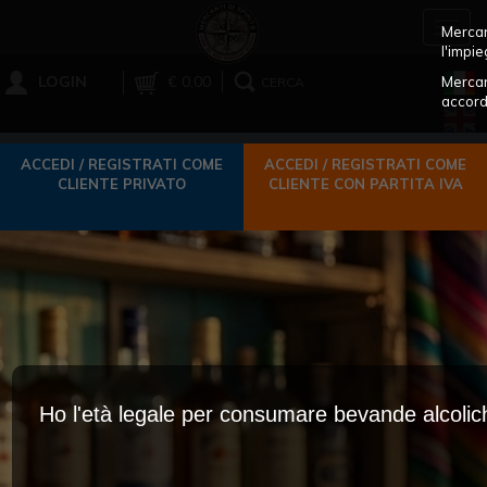
Toggl
Mercant
navig
l'impie
LOGIN
€ 0,00
Mercan
CERCA
accord
ACCEDI / REGISTRATI COME
ACCEDI / REGISTRATI COME
CLIENTE PRIVATO
CLIENTE CON PARTITA IVA
Ho l'età legale per consumare bevande alcoli