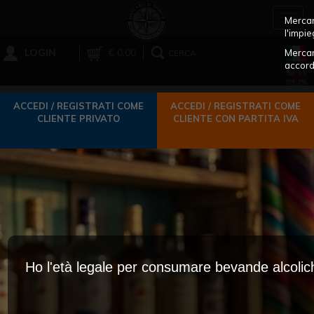
Toggl
Mercant
navig
l'impie
LOGIN
€ 0,00
Mercan
CERCA
accord
ACCEDI / REGISTRATI COME
ACCEDI / REGISTRATI COME
CLIENTE PRIVATO
CLIENTE CON PARTITA IVA
Ho l'età legale per consumare bevande alcoli