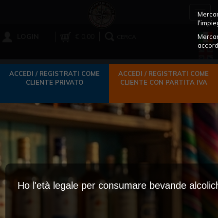
Toggl
Mercant
navig
l'impie
LOGIN
€ 0,00
Mercan
CERCA
accord
ACCEDI / REGISTRATI COME
ACCEDI / REGISTRATI COME
CLIENTE PRIVATO
CLIENTE CON PARTITA IVA
Ho l'età legale per consumare bevande alcoli