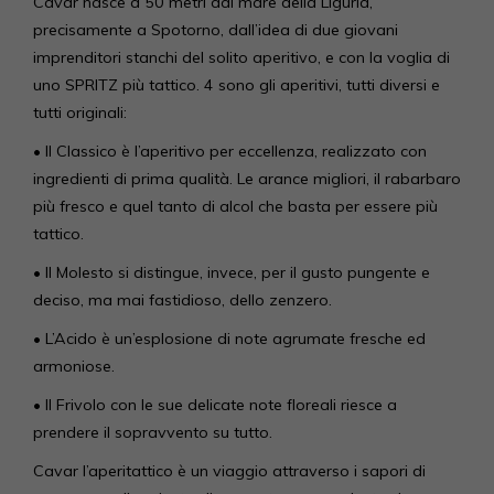
Cavar nasce a 50 metri dal mare della Liguria,
precisamente a Spotorno, dall’idea di due giovani
imprenditori stanchi del solito aperitivo, e con la voglia di
uno SPRITZ più tattico. 4 sono gli aperitivi, tutti diversi e
tutti originali:
• Il Classico è l’aperitivo per eccellenza, realizzato con
ingredienti di prima qualità. Le arance migliori, il rabarbaro
più fresco e quel tanto di alcol che basta per essere più
tattico.
• Il Molesto si distingue, invece, per il gusto pungente e
deciso, ma mai fastidioso, dello zenzero.
• L’Acido è un’esplosione di note agrumate fresche ed
armoniose.
• Il Frivolo con le sue delicate note floreali riesce a
prendere il sopravvento su tutto.
Cavar l’aperitattico è un viaggio attraverso i sapori di